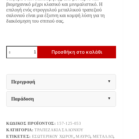
βιομηχανικό μέχρι κλασικό και μινιμαλιστικό. Η
επιλογή ενός στρογγυλού μεταλλικού τραπεζιού
σαλονιού είναι μια έξυπνη και κομψή λύση για τη
διακόσμηση του σπιτιού σας.
ΜΕΤΑΛΛΙΚΟ
Προσθήκη στο καλάθι
ΤΡΑΠΕΖΑΚΙ
ΣΑΛΟΝΙΟΥ
2
ΕΠΙΠΕΔΩΝ
Fylliana
FL0181
Περιγραφή
ΧΡΥΣΟ
-
ΜΑΥΡΟ
Παράδοση
58x50x62εκ
ποσότητα
ΚΩΔΙΚΌΣ ΠΡΟΪΌΝΤΟΣ:
157-125-053
ΚΑΤΗΓΟΡΊΑ:
ΤΡΑΠΕΖΆΚΙΑ ΣΑΛΟΝΙΟΎ
ΕΤΙΚΈΤΕΣ:
ΕΣΩΤΕΡΙΚΟΎ ΧΏΡΟΥ
,
ΜΑΎΡΟ
,
ΜΈΤΑΛΛΟ
,