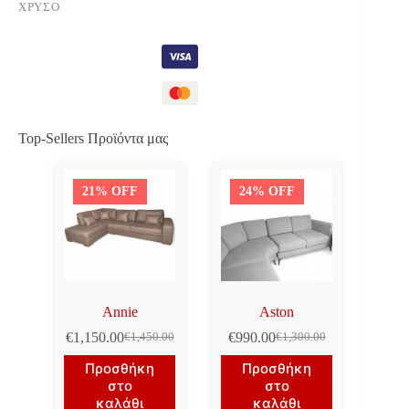
ΧΡΥΣΌ
Top-Sellers Προϊόντα μας
21% OFF
24% OFF
Annie
Aston
€
1,150.00
€
990.00
€
1,450.00
€
1,300.00
Original
Η
Original
Η
price
τρέχουσα
price
τρέχουσα
Προσθήκη
Προσθήκη
was:
τιμή
was:
τιμή
στο
στο
€1,450.00.
είναι:
€1,300.00.
είναι:
καλάθι
καλάθι