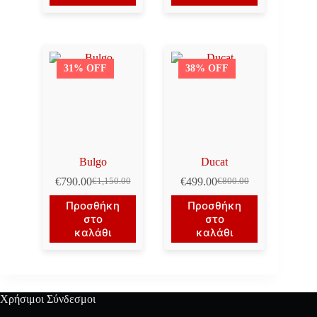
€1,150.00.
€990.00.
31% OFF
38% OFF
Bulgo
Ducat
€
790.00
€
499.00
€
1,150.00
€
800.00
Original
Η
Original
Η
price
τρέχουσα
price
τρέχουσα
Προσθήκη
Προσθήκη
was:
τιμή
was:
τιμή
στο
στο
€1,150.00.
είναι:
€800.00.
είναι:
καλάθι
καλάθι
€790.00.
€499.00.
Χρήσιμοι Σύνδεσμοι