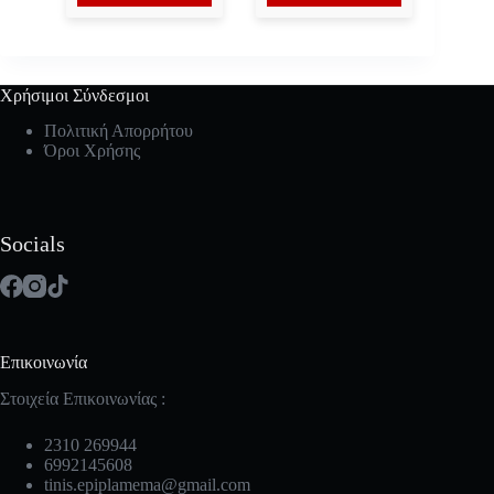
Χρήσιμοι Σύνδεσμοι
Πολιτική Απορρήτου
Όροι Χρήσης
Socials
Επικοινωνία
Στοιχεία Επικοινωνίας :
2310 269944
6992145608
tinis.epiplamema@gmail.com