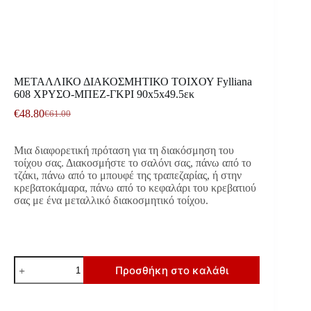
ΜΕΤΑΛΛΙΚΟ ΔΙΑΚΟΣΜΗΤΙΚΟ ΤΟΙΧΟΥ Fylliana
608 ΧΡΥΣΟ-ΜΠΕΖ-ΓΚΡΙ 90x5x49.5εκ
€
48.80
€
61.00
Original
Η
price
τρέχουσα
was:
τιμή
Μια διαφορετική πρόταση για τη διακόσμηση του
€61.00.
είναι:
τοίχου σας. Διακοσμήστε το σαλόνι σας, πάνω από το
€48.80.
τζάκι, πάνω από το μπουφέ της τραπεζαρίας, ή στην
κρεβατοκάμαρα, πάνω από το κεφαλάρι του κρεβατιού
σας με ένα μεταλλικό διακοσμητικό τοίχου.
ΜΕΤΑΛΛΙΚΟ
Προσθήκη στο καλάθι
ΔΙΑΚΟΣΜΗΤΙΚΟ
ΤΟΙΧΟΥ
Fylliana
608