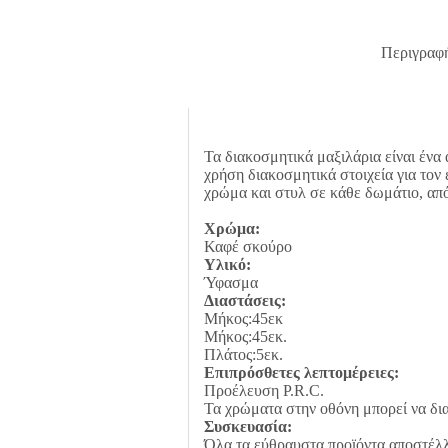
ΧΡΩΜΑ
45x45εκ
ποσότητα
Περιγραφ
Τα διακοσμητικά μαξιλάρια είναι ένα 
χρήση διακοσμητικά στοιχεία για το
χρώμα και στυλ σε κάθε δωμάτιο, από
Χρώμα:
Καφέ σκούρο
Υλικό:
Ύφασμα
Διαστάσεις:
Μήκος:45εκ
Μήκος:45εκ.
Πλάτος:5εκ.
Επιπρόσθετες λεπτομέρειες:
Προέλευση P.R.C.
Τα χρώματα στην οθόνη μπορεί να δι
Συσκευασία:
Όλα τα εύθραυστα προϊόντα αποστέλλ