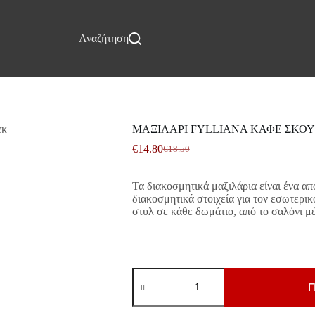
Επικοινωνία
Αναζήτηση
ΜΑΞΙΛΑΡΙ FYLLIANA ΚΑΦΕ ΣΚΟΥ
€
14.80
€
18.50
Original
Η
price
τρέχουσα
was:
τιμή
Τα διακοσμητικά μαξιλάρια είναι ένα απ
€18.50.
είναι:
διακοσμητικά στοιχεία για τον εσωτερι
€14.80.
στυλ σε κάθε δωμάτιο, από το σαλόνι μ
ΜΑΞΙΛΑΡΙ
FYLLIANA
Π
ΚΑΦΕ
ΣΚΟΥΡΟ