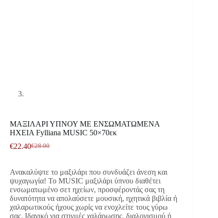
ΜΑΞΙΛΑΡΙ ΥΠΝΟΥ ΜΕ ΕΝΣΩΜΑΤΩΜΕΝΑ
ΗΧΕΙΑ Fylliana MUSIC 50×70εκ
€
22.40
€
28.00
Original
Η
price
τρέχουσα
was:
τιμή
Ανακαλύψτε το μαξιλάρι που συνδυάζει άνεση και
€28.00.
είναι:
ψυχαγωγία! Το MUSIC μαξιλάρι ύπνου διαθέτει
€22.40.
ενσωματωμένο σετ ηχείων, προσφέροντάς σας τη
δυνατότητα να απολαύσετε μουσική, ηχητικά βιβλία ή
χαλαρωτικούς ήχους χωρίς να ενοχλείτε τους γύρω
σας. Ιδανικό για στιγμές χαλάρωσης, διαλογισμού ή