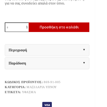
για να σας συνοδεύει απαλά στον ύπνο.
ΜΑΞΙΛΑΡΙ
Προσθήκη στο καλάθι
ΥΠΝΟΥ
ΜΕ
ΕΝΣΩΜΑΤΩΜΕΝΑ
ΗΧΕΙΑ
Fylliana
MUSIC
Περιγραφή
50x70εκ
ποσότητα
Παράδοση
ΚΩΔΙΚΌΣ ΠΡΟΪΌΝΤΟΣ:
869-91-005
ΚΑΤΗΓΟΡΊΑ:
ΜΑΞΙΛΆΡΙΑ ΎΠΝΟΥ
ΕΤΙΚΈΤΑ:
ΎΦΑΣΜΑ