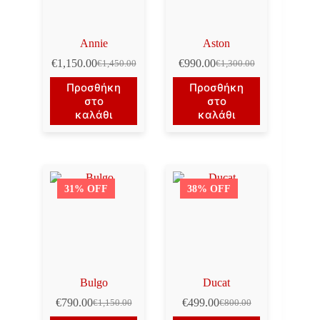
Annie
Aston
€
1,150.00
€
990.00
€
1,450.00
€
1,300.00
Original
Η
Original
Η
price
τρέχουσα
price
τρέχουσα
Προσθήκη
Προσθήκη
was:
τιμή
was:
τιμή
στο
στο
€1,450.00.
είναι:
€1,300.00.
είναι:
καλάθι
καλάθι
€1,150.00.
€990.00.
31% OFF
38% OFF
Bulgo
Ducat
€
790.00
€
499.00
€
1,150.00
€
800.00
Original
Η
Original
Η