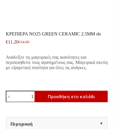
ΚΡΕΠΙΕΡΑ NO25 GREEN CERAMIC 2.5MM sls
€
11.20
€
14.00
Original
Η
price
τρέχουσα
was:
τιμή
Αναδείξτε τις μαγειρικές σας ικανότητες και
€14.00.
είναι:
περιποιηθείτε τους αγαπημένους σας. Μαγειρικά σκεύη
€11.20.
με εξαιρετική ποιότητα για όλες τις ανάγκες.
ΚΡΕΠΙΕΡΑ
Προσθήκη στο καλάθι
NO25
GREEN
CERAMIC
2.5MM
sls
ποσότητα
Περιγραφή