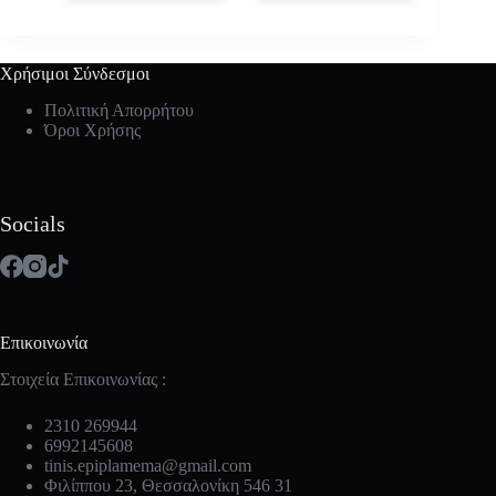
Χρήσιμοι Σύνδεσμοι
Πολιτική Απορρήτου
Όροι Χρήσης
Socials
Επικοινωνία
Στοιχεία Επικοινωνίας :
2310 269944
6992145608
tinis.epiplamema@gmail.com
Φιλίππου 23, Θεσσαλονίκη 546 31