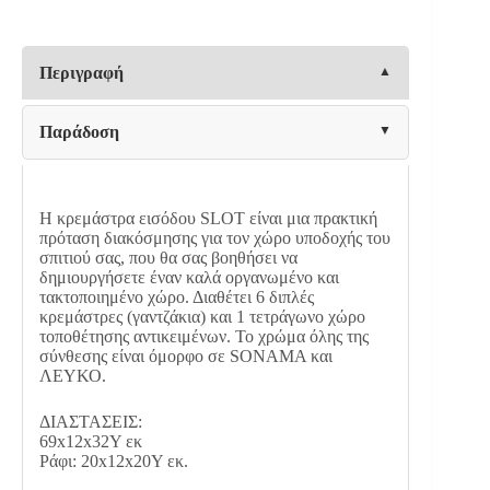
ΡΑΦΙ
SLOT
HM18077.01
ΜΕΛΑΜΙΝΗ
Περιγραφή
SONAMA-
ΛΕΥΚΟ
69x12x32Υεκ
Παράδοση
ποσότητα
Η κρεμάστρα εισόδου SLOT είναι μια πρακτική
πρόταση διακόσμησης για τον χώρο υποδοχής του
σπιτιού σας, που θα σας βοηθήσει να
δημιουργήσετε έναν καλά οργανωμένο και
τακτοποιημένο χώρο. Διαθέτει 6 διπλές
κρεμάστρες (γαντζάκια) και 1 τετράγωνο χώρο
τοποθέτησης αντικειμένων. Το χρώμα όλης της
σύνθεσης είναι όμορφο σε SONAMA και
ΛΕΥΚΟ.
ΔΙΑΣΤΑΣΕΙΣ:
69x12x32Υ εκ
Ράφι: 20x12x20Υ εκ.