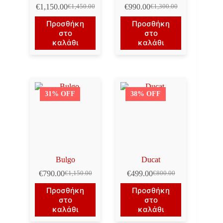
€
1,150.00
€
990.00
€
1,450.00
€
1,300.00
Original
Η
Original
Η
price
τρέχουσα
price
τρέχουσα
Προσθήκη
Προσθήκη
was:
τιμή
was:
τιμή
στο
στο
€1,450.00.
είναι:
€1,300.00.
είναι:
καλάθι
καλάθι
€1,150.00.
€990.00.
31% OFF
38% OFF
Bulgo
Ducat
€
790.00
€
499.00
€
1,150.00
€
800.00
Original
Η
Original
Η
price
τρέχουσα
price
τρέχουσα
Προσθήκη
Προσθήκη
was:
τιμή
was:
τιμή
στο
στο
€1,150.00.
είναι:
€800.00.
είναι:
καλάθι
καλάθι
€790.00.
€499.00.