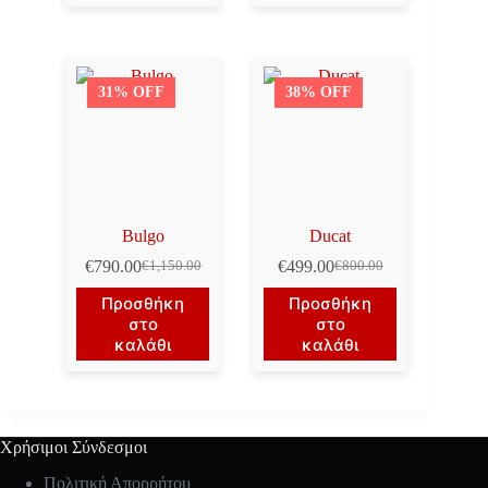
31% OFF
38% OFF
Bulgo
Ducat
€
790.00
€
499.00
€
1,150.00
€
800.00
Original
Η
Original
Η
price
τρέχουσα
price
τρέχουσα
Προσθήκη
Προσθήκη
was:
τιμή
was:
τιμή
στο
στο
€1,150.00.
είναι:
€800.00.
είναι:
καλάθι
καλάθι
€790.00.
€499.00.
Χρήσιμοι Σύνδεσμοι
Πολιτική Απορρήτου