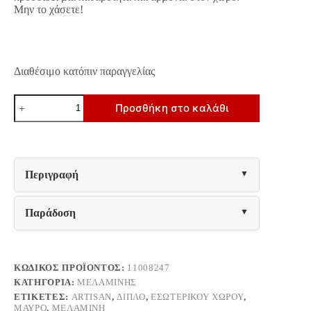
Μην το χάσετε!
Διαθέσιμο κατόπιν παραγγελίας
ΚΡΕΒΑΤΙ
Προσθήκη στο καλάθι
SARDINIA
160
ARTISAN
OAK
/
ΜΑΥΡΟ
Περιγραφή
177.5x212x94εκ
ποσότητα
Παράδοση
ΚΩΔΙΚΌΣ ΠΡΟΪΌΝΤΟΣ:
11008247
ΚΑΤΗΓΟΡΊΑ:
ΜΕΛΑΜΊΝΗΣ
ΕΤΙΚΈΤΕΣ:
ARTISAN
,
ΔΙΠΛΌ
,
ΕΣΩΤΕΡΙΚΟΎ ΧΏΡΟΥ
,
ΜΑΎΡΟ
,
ΜΕΛΑΜΊΝΗ