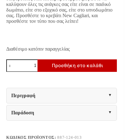
καλύψουν όλες τις ανάγκες σας είτε είναι σε παιδικό
δωμάτιο, είτε στο εξοχικό σας, είτε στο υπνοδωμάτιο
σας. Προσθέστε το κρεβάτι New Cagliari, και
προσθέστε τον τύπο που σας λείπει!
Διαθέσιμο κατόπιν παραγγελίας
ΚΡΕΒΑΤΙ
Προσθήκη στο καλάθι
Fylliana
"New
Cagliari"
ΠΕΤΡΟΛ
ΧΡΩΜΑ
129x214x115εκ
Περιγραφή
(120x200)
ποσότητα
Παράδοση
ΚΩΔΙΚΌΣ ΠΡΟΪΌΝΤΟΣ:
887-124-013