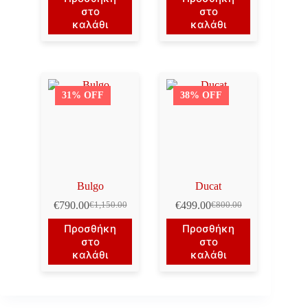
was:
τιμή
was:
τιμή
στο
στο
€1,450.00.
είναι:
€1,300.00.
είναι:
καλάθι
καλάθι
€1,150.00.
€990.00.
31% OFF
38% OFF
Bulgo
Ducat
€
790.00
€
499.00
€
1,150.00
€
800.00
Original
Η
Original
Η
price
τρέχουσα
price
τρέχουσα
Προσθήκη
Προσθήκη
was:
τιμή
was:
τιμή
στο
στο
€1,150.00.
είναι:
€800.00.
είναι:
καλάθι
καλάθι
€790.00.
€499.00.