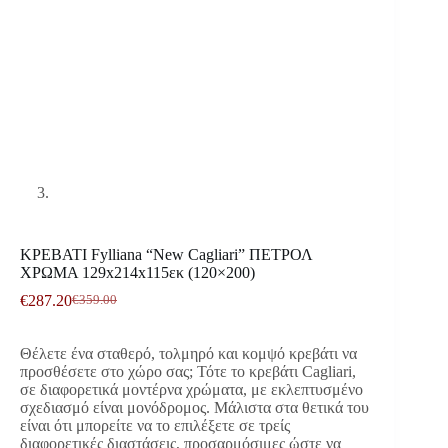
ΚΡΕΒΑΤΙ Fylliana “New Cagliari” ΠΕΤΡΟΛ
ΧΡΩΜΑ 129x214x115εκ (120×200)
€
287.20
€
359.00
Original
Η
price
τρέχουσα
was:
τιμή
Θέλετε ένα σταθερό, τολμηρό και κομψό κρεβάτι να
€359.00.
είναι:
προσθέσετε στο χώρο σας; Τότε το κρεβάτι Cagliari,
€287.20.
σε διαφορετικά μοντέρνα χρώματα, με εκλεπτυσμένο
σχεδιασμό είναι μονόδρομος. Μάλιστα στα θετικά του
είναι ότι μπορείτε να το επιλέξετε σε τρείς
διαφορετικές διαστάσεις, προσαρμόσιμες ώστε να