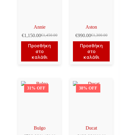
Annie
Aston
€
1,150.00
€
990.00
€
1,450.00
€
1,300.00
Original
Η
Original
Η
price
τρέχουσα
price
τρέχουσα
Προσθήκη
Προσθήκη
was:
τιμή
was:
τιμή
στο
στο
€1,450.00.
είναι:
€1,300.00.
είναι:
καλάθι
καλάθι
€1,150.00.
€990.00.
31% OFF
38% OFF
Bulgo
Ducat