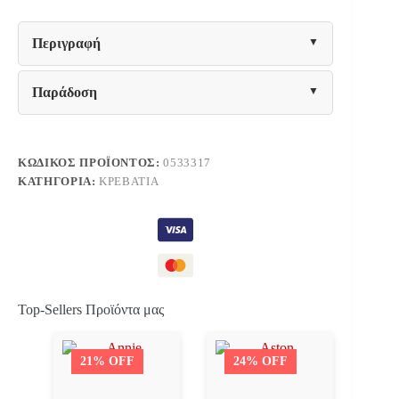
ΓΙΑ
ΣΤΡΩΜΑ
90Χ200εκ.
Περιγραφή
ΒΕΓΓΕ
HM2433.02
ποσότητα
Παράδοση
ΚΩΔΙΚΌΣ ΠΡΟΪΌΝΤΟΣ:
0533317
ΚΑΤΗΓΟΡΊΑ:
ΚΡΕΒΆΤΙΑ
Top-Sellers Προϊόντα μας
21% OFF
24% OFF