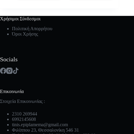
Χρήσιμοι Σύνδεσμοι
Πολιτική Απορρήτου
Όροι Χρήσης
Socials
Επικοινωνία
Στοιχεία Επικοινωνίας :
2310 269944
6992145608
tinis.epiplamema@gmail.com
Φιλίππου 23, Θεσσαλονίκη 546 31