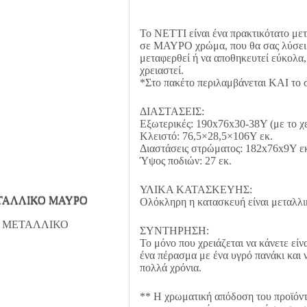
Το NETTI είναι ένα πρακτικότατο μετ
σε ΜΑΥΡΟ χρώμα, που θα σας λύσει τ
μεταφερθεί ή να αποθηκευτεί εύκολα,
χρειαστεί.
*Στο πακέτο περιλαμβάνεται ΚΑΙ το 
ΔΙΑΣΤΑΣΕΙΣ:
Εξωτερικές: 190x76x30-38Υ (με το χε
Κλειστό: 76,5×28,5×106Υ εκ.
Διαστάσεις στρώματος: 182x76x9Υ ε
Ύψος ποδιών: 27 εκ.
ΥΛΙΚΑ ΚΑΤΑΣΚΕΥΗΣ:
Ολόκληρη η κατασκευή είναι μεταλλι
ΣΥΝΤΗΡΗΣΗ:
Το μόνο που χρειάζεται να κάνετε είν
ένα πέρασμα με ένα υγρό πανάκι και να
πολλά χρόνια.
** Η χρωματική απόδοση του προϊόντ