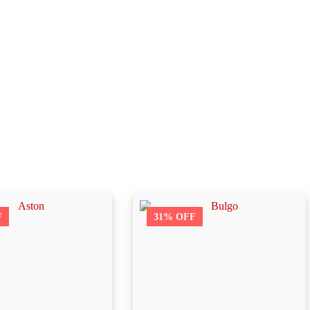
F
31% OFF