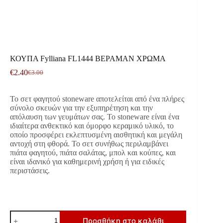
ΚΟΥΠΑ Fylliana FL1444 ΒΕΡΑΜΑΝ ΧΡΩΜΑ
€
2.40
€
3.00
Original
Η
price
τρέχουσα
was:
τιμή
Το σετ φαγητού stoneware αποτελείται από ένα πλήρες
€3.00.
είναι:
σύνολο σκευών για την εξυπηρέτηση και την
€2.40.
απόλαυση των γευμάτων σας. Το stoneware είναι ένα
ιδιαίτερα ανθεκτικό και όμορφο κεραμικό υλικό, το
οποίο προσφέρει εκλεπτυσμένη αισθητική και μεγάλη
αντοχή στη φθορά. Το σετ συνήθως περιλαμβάνει
πιάτα φαγητού, πιάτα σαλάτας, μπολ και κούπες, και
είναι ιδανικό για καθημερινή χρήση ή για ειδικές
περιστάσεις.
ΚΟΥΠΑ
Προσθήκη στο καλάθι
Fylliana