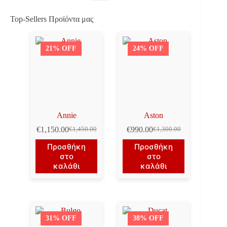
Top-Sellers Προϊόντα μας
21% OFF
24% OFF
Annie
Aston
€
1,150.00
€
990.00
€
1,450.00
€
1,300.00
Original
Η
Original
Η
price
τρέχουσα
price
τρέχουσα
Προσθήκη
Προσθήκη
was:
τιμή
was:
τιμή
στο
στο
€1,450.00.
είναι:
€1,300.00.
είναι:
καλάθι
καλάθι
€1,150.00.
€990.00.
31% OFF
38% OFF