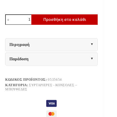
ΚΟΝΣΟΛΑ
Προσθήκη στο καλάθι
ΣΕΙΡΑ
SANTORINI
HM18043
ΤΟΠ
ΞΥΛΟ
ΕΛΑΤΟΥ-
Περιγραφή
ΒΑΣΗ
ΥΠΟΛΕΥΚΟ
MDF
Παράδοση
120x38x83Υεκ.
ποσότητα
ΚΩΔΙΚΌΣ ΠΡΟΪΌΝΤΟΣ:
0535654
ΚΑΤΗΓΟΡΊΑ:
ΣΥΡΤΑΡΙΈΡΕΣ - ΚΟΝΣΌΛΕΣ –
ΜΠΟΥΦΈΔΕΣ