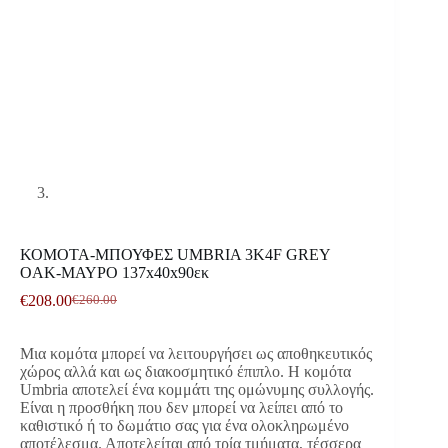
ΚΟΜΟΤΑ-ΜΠΟΥΦΕΣ UMBRIA 3K4F GREY
OAK-ΜΑΥΡΟ 137x40x90εκ
€
208.00
€
260.00
Original
Η
price
τρέχουσα
was:
τιμή
Μια κομότα μπορεί να λειτουργήσει ως αποθηκευτικός
€260.00.
είναι:
χώρος αλλά και ως διακοσμητικό έπιπλο. Η κομότα
€208.00.
Umbria αποτελεί ένα κομμάτι της ομώνυμης συλλογής.
Είναι η προσθήκη που δεν μπορεί να λείπει από το
καθιστικό ή το δωμάτιο σας για ένα ολοκληρωμένο
αποτέλεσμα. Αποτελείται από τρία τμήματα, τέσσερα