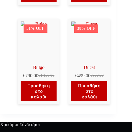
€1,150.00.
€990.00.
31% OFF
38% OFF
Bulgo
Ducat
€
790.00
€
499.00
€
1,150.00
€
800.00
Original
Η
Original
Η
price
τρέχουσα
price
τρέχουσα
Προσθήκη
Προσθήκη
was:
τιμή
was:
τιμή
στο
στο
€1,150.00.
είναι:
€800.00.
είναι:
καλάθι
καλάθι
€790.00.
€499.00.
Χρήσιμοι Σύνδεσμοι