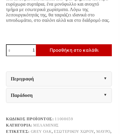
ευρύχωρα συρτάρια, ένα μονόφυλλο και ανοιχτό
τμήμα με εσωτερικά χωρίσματα. Λόγω της
λειτουργικότητάς της, θα ταιριάζει ιδανικά στο
υπνοδωμάτιο, στο σαλόνι αλλά και στο διάδρομό σας.
ΚΟΜΟΤΑ-
Προσθήκη στο καλάθι
ΜΠΟΥΦΕΣ
UMBRIA
3K4F
GREY
OAK-
ΜΑΥΡΟ
Περιγραφή
137x40x90εκ
ποσότητα
Παράδοση
ΚΩΔΙΚΌΣ ΠΡΟΪΌΝΤΟΣ:
11008659
ΚΑΤΗΓΟΡΊΑ:
ΜΕΛΑΜΊΝΗΣ
ΕΤΙΚΈΤΕΣ:
GREY OAK
,
ΕΣΩΤΕΡΙΚΟΎ ΧΏΡΟΥ
,
ΜΑΎΡΟ
,