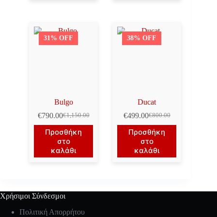
31% OFF
38% OFF
Bulgo
Ducat
€
790.00
€
499.00
€
1,150.00
€
800.00
Original
Η
Original
Η
price
τρέχουσα
price
τρέχουσα
Προσθήκη
Προσθήκη
was:
τιμή
was:
τιμή
στο
στο
€1,150.00.
είναι:
€800.00.
είναι:
καλάθι
καλάθι
€790.00.
€499.00.
Χρήσιμοι Σύνδεσμοι
Πολιτική Απορρήτου