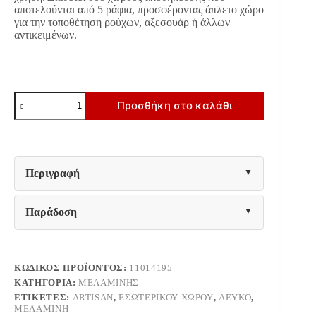
αποτελούνται από 5 ράφια, προσφέροντας άπλετο χώρο
για την τοποθέτηση ρούχων, αξεσουάρ ή άλλων
αντικειμένων.
ΚΟΜΟΤΑ-
Προσθήκη στο καλάθι
ΜΠΟΥΦΕΣ
ATERNO
103
2K1F2V
ΛΕΥΚΟ/ARTISAN
ΧΡΩΜΑ
Περιγραφή
103x40x94εκ
ποσότητα
Παράδοση
ΚΩΔΙΚΌΣ ΠΡΟΪΌΝΤΟΣ:
11014195
ΚΑΤΗΓΟΡΊΑ:
ΜΕΛΑΜΊΝΗΣ
ΕΤΙΚΈΤΕΣ:
ARTISAN
,
ΕΣΩΤΕΡΙΚΟΎ ΧΏΡΟΥ
,
ΛΕΥΚΌ
,
ΜΕΛΑΜΊΝΗ