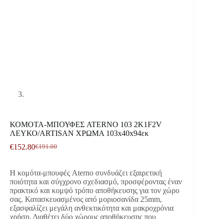
ΚΟΜΟΤΑ-ΜΠΟΥΦΕΣ ATERNO 103 2K1F2V
ΛΕΥΚΟ/ARTISAN ΧΡΩΜΑ 103x40x94εκ
€
152.80
€
191.00
Original
Η
price
τρέχουσα
was:
τιμή
Η κομότα-μπουφές Aterno συνδυάζει εξαιρετική
€191.00.
είναι:
ποιότητα και σύγχρονο σχεδιασμό, προσφέροντας έναν
€152.80.
πρακτικό και κομψό τρόπο αποθήκευσης για τον χώρο
σας. Κατασκευασμένος από μοριοσανίδα 25mm,
εξασφαλίζει μεγάλη ανθεκτικότητα και μακροχρόνια
χρήση. Διαθέτει δύο χώρους αποθήκευσης που