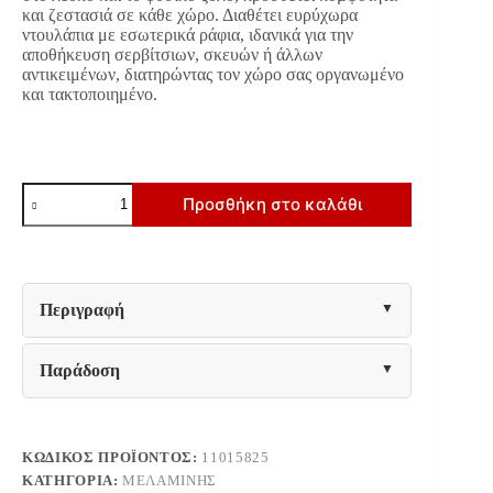
και ζεστασιά σε κάθε χώρο. Διαθέτει ευρύχωρα
ντουλάπια με εσωτερικά ράφια, ιδανικά για την
αποθήκευση σερβίτσιων, σκευών ή άλλων
αντικειμένων, διατηρώντας τον χώρο σας οργανωμένο
και τακτοποιημένο.
ΚΟΜΟΤΑ-
Προσθήκη στο καλάθι
ΜΠΟΥΦΕΣ
ARGYLL
192
4K4V
OP
CASHMERE
Περιγραφή
ΜΕ
DARK
TAILOR
Παράδοση
OAK
ΧΡΩΜΑ
193x40x100εκ
ποσότητα
ΚΩΔΙΚΌΣ ΠΡΟΪΌΝΤΟΣ:
11015825
ΚΑΤΗΓΟΡΊΑ:
ΜΕΛΑΜΊΝΗΣ