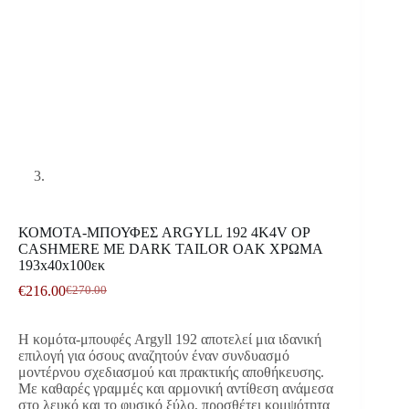
ΚΟΜΟΤΑ-ΜΠΟΥΦΕΣ ARGYLL 192 4K4V OP
CASHMERE ΜΕ DARK TAILOR OAK ΧΡΩΜΑ
193x40x100εκ
€
216.00
€
270.00
Original
Η
price
τρέχουσα
was:
τιμή
Η κομότα-μπουφές Argyll 192 αποτελεί μια ιδανική
€270.00.
είναι:
επιλογή για όσους αναζητούν έναν συνδυασμό
€216.00.
μοντέρνου σχεδιασμού και πρακτικής αποθήκευσης.
Με καθαρές γραμμές και αρμονική αντίθεση ανάμεσα
στο λευκό και το φυσικό ξύλο, προσθέτει κομψότητα