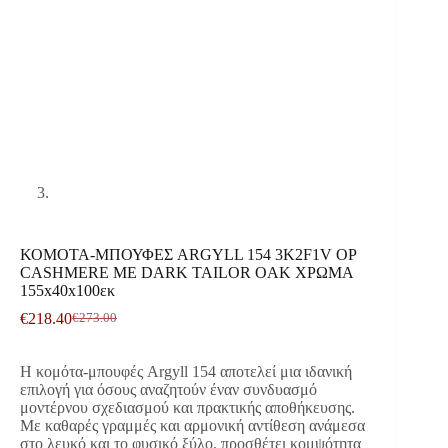
ΚΟΜΟΤΑ-ΜΠΟΥΦΕΣ ARGYLL 154 3K2F1V OP
CASHMERE ΜΕ DARK TAILOR OAK ΧΡΩΜΑ
155x40x100εκ
€
218.40
€
273.00
Original
Η
price
τρέχουσα
was:
τιμή
Η κομότα-μπουφές Argyll 154 αποτελεί μια ιδανική
€273.00.
είναι:
επιλογή για όσους αναζητούν έναν συνδυασμό
€218.40.
μοντέρνου σχεδιασμού και πρακτικής αποθήκευσης.
Με καθαρές γραμμές και αρμονική αντίθεση ανάμεσα
στο λευκό και το φυσικό ξύλο, προσθέτει κομψότητα