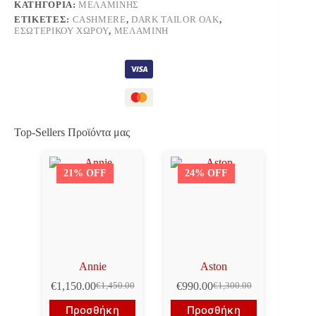
ΚΑΤΗΓΟΡΊΑ:
ΜΕΛΑΜΊΝΗΣ
ΕΤΙΚΈΤΕΣ:
CASHMERE
,
DARK TAILOR OAK
,
ΕΣΩΤΕΡΙΚΟΎ ΧΏΡΟΥ
,
ΜΕΛΑΜΊΝΗ
Top-Sellers Προϊόντα μας
21% OFF
24% OFF
Annie
Aston
€
1,150.00
€
990.00
€
1,450.00
€
1,300.00
Original
Η
Original
Η
price
τρέχουσα
price
τρέχουσα
Προσθήκη
Προσθήκη