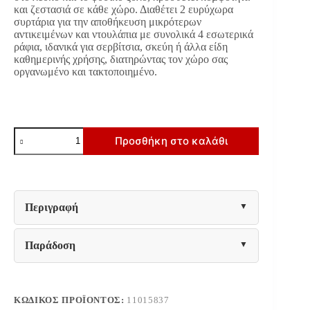
και ζεστασιά σε κάθε χώρο. Διαθέτει 2 ευρύχωρα
συρτάρια για την αποθήκευση μικρότερων
αντικειμένων και ντουλάπια με συνολικά 4 εσωτερικά
ράφια, ιδανικά για σερβίτσια, σκεύη ή άλλα είδη
καθημερινής χρήσης, διατηρώντας τον χώρο σας
οργανωμένο και τακτοποιημένο.
ΚΟΜΟΤΑ-
Προσθήκη στο καλάθι
ΜΠΟΥΦΕΣ
ARGYLL
154
3K2F1V
OP
CASHMERE
Περιγραφή
ΜΕ
DARK
TAILOR
Παράδοση
OAK
ΧΡΩΜΑ
155x40x100εκ
ποσότητα
ΚΩΔΙΚΌΣ ΠΡΟΪΌΝΤΟΣ:
11015837