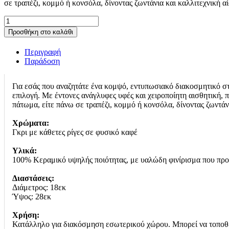
σε τραπέζι, κομμό ή κονσόλα, δίνοντας ζωντάνια και καλλιτεχνική 
€18.40.
ΚΕΡΑΜΙΚΟ
ΒΑΖΟ
Προσθήκη στο καλάθι
Fylliana
FL30006
Περιγραφή
ΓΚΡΙ-
Παράδοση
ΚΑΦΕ
ΧΡΩΜΑ
18x28εκ
Για εσάς που αναζητάτε ένα κομψό, εντυπωσιακό διακοσμητικό στ
ποσότητα
επιλογή. Με έντονες ανάγλυφες υφές και χειροποίητη αισθητική, π
πάτωμα, είτε πάνω σε τραπέζι, κομμό ή κονσόλα, δίνοντας ζωντάν
Χρώματα:
Γκρι με κάθετες ρίγες σε φυσικό καφέ
Υλικά:
100% Κεραμικό υψηλής ποιότητας, με υαλώδη φινίρισμα που προ
Διαστάσεις:
Διάμετρος: 18εκ
Ύψος: 28εκ
Χρήση:
Κατάλληλο για διακόσμηση εσωτερικού χώρου. Μπορεί να τοποθε