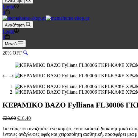
Αναζήτηση
Login
Καλάθι
0
Αγορών
Αναζήτηση
Login
Καλάθι
0
Αγορών
Μενού
20% OFF
🔍
ΚΕΡΑΜΙΚΟ ΒΑΖΟ Fylliana FL30006 Γ
Original
Η
€
23.00
€
18.40
price
τρέχουσα
Για εσάς που αναζητάτε ένα κομψό, εντυπωσιακό διακοσμητικό στοιχ
was:
τιμή
έντονες ανάγλυφες υφές και χειροποίητη αισθητική, προσφέρει μια μο
€23.00.
είναι: