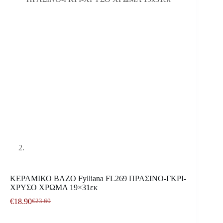
ΚΕΡΑΜΙΚΟ ΒΑΖΟ Fylliana FL269 ΠΡΑΣΙΝΟ-ΓΚΡΙ-
ΧΡΥΣΟ ΧΡΩΜΑ 19×31εκ
€
18.90
€
23.60
Original
Η
price
τρέχουσα
was:
τιμή