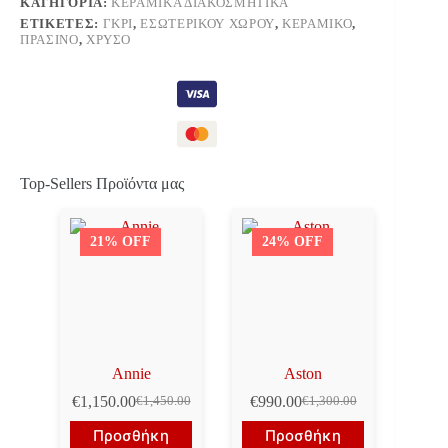
ΚΑΤΗΓΟΡΊΑ:
ΚΕΡΑΜΙΚΆ ΔΙΑΚΟΣΜΗΤΙΚΆ
ΕΤΙΚΈΤΕΣ:
ΓΚΡΙ
,
ΕΣΩΤΕΡΙΚΟΎ ΧΏΡΟΥ
,
ΚΕΡΑΜΙΚΌ
,
ΠΡΆΣΙΝΟ
,
ΧΡΥΣΌ
Top-Sellers Προϊόντα μας
21% OFF
24% OFF
Annie
Aston
€
1,150.00
€
990.00
€
1,450.00
€
1,300.00
Original
Η
Original
Η
price
τρέχουσα
price
τρέχουσα
Προσθήκη
Προσθήκη
was:
τιμή
was:
τιμή