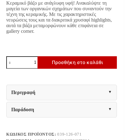
Κεραμικό βάζο με ανάγλυφη υφή! Ανακαλύψτε τη
€23.60.
είναι:
μαγεία των οργανικών σχημάτων που συναντούν την
€18.90.
τέχνη της κεραμικής. Με τις χαρακτηριστικές
νευρώσεις τους και τα διακριτικά χρυσαφί highlights,
αυτά τα βάζα μεταμορφώνουν κάθε επιφάνεια σε
gallery corner.
ΚΕΡΑΜΙΚΟ
Προσθήκη στο καλάθι
ΒΑΖΟ
Fylliana
FL269
ΠΡΑΣΙΝΟ-
ΓΚΡΙ-
ΧΡΥΣΟ
Περιγραφή
ΧΡΩΜΑ
19x31εκ
ποσότητα
Παράδοση
ΚΩΔΙΚΌΣ ΠΡΟΪΌΝΤΟΣ:
039-126-071