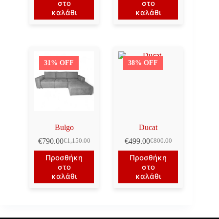
στο
στο
€1,450.00.
είναι:
€1,300.00.
είναι:
καλάθι
καλάθι
€1,150.00.
€990.00.
31% OFF
38% OFF
Bulgo
Ducat
€
790.00
€
499.00
€
1,150.00
€
800.00
Original
Η
Original
Η
price
τρέχουσα
price
τρέχουσα
Προσθήκη
Προσθήκη
was:
τιμή
was:
τιμή
στο
στο
€1,150.00.
είναι:
€800.00.
είναι:
καλάθι
καλάθι
€790.00.
€499.00.