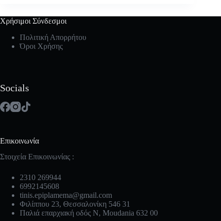
Χρήσιμοι Σύνδεσμοι
Πολιτική Απορρήτου
Όροι Χρήσης
Socials
Επικοινωνία
Στοιχεία Επικοινωνίας :
2310 269944
6992145608
tinis.epiplamema@gmail.com
Φιλίππου 23, Θεσσαλονίκη 546 31
Παλιά επαρχιακή οδός Ν, Moudania 632 00