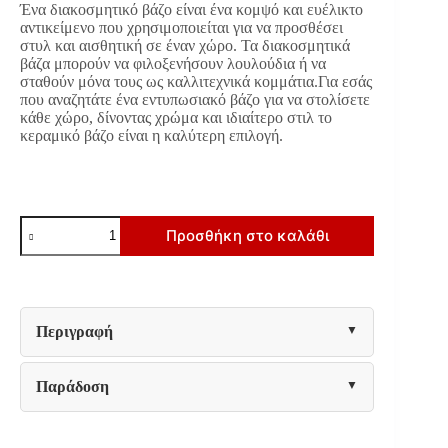
Ένα διακοσμητικό βάζο είναι ένα κομψό και ευέλικτο
€23.00.
είναι:
αντικείμενο που χρησιμοποιείται για να προσθέσει
€18.40.
στυλ και αισθητική σε έναν χώρο. Τα διακοσμητικά
βάζα μπορούν να φιλοξενήσουν λουλούδια ή να
σταθούν μόνα τους ως καλλιτεχνικά κομμάτια.Για εσάς
που αναζητάτε ένα εντυπωσιακό βάζο για να στολίσετε
κάθε χώρο, δίνοντας χρώμα και ιδιαίτερο στιλ το
κεραμικό βάζο είναι η καλύτερη επιλογή.
ΚΕΡΑΜΙΚΟ
Προσθήκη στο καλάθι
ΒΑΖΟ
Fylliana
818202
ΒΕΡΑΜΑΝ
15x15x29εκ
ποσότητα
Περιγραφή
Παράδοση