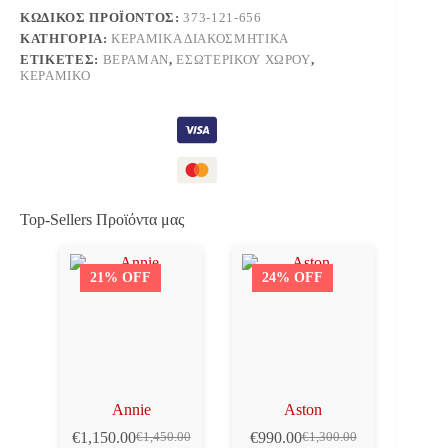
ΚΩΔΙΚΌΣ ΠΡΟΪΌΝΤΟΣ:
373-121-656
ΚΑΤΗΓΟΡΊΑ:
ΚΕΡΑΜΙΚΆ ΔΙΑΚΟΣΜΗΤΙΚΆ
ΕΤΙΚΈΤΕΣ:
ΒΕΡΑΜΆΝ
,
ΕΣΩΤΕΡΙΚΟΎ ΧΏΡΟΥ
,
ΚΕΡΑΜΙΚΌ
Top-Sellers Προϊόντα μας
21% OFF
24% OFF
Annie
Aston
€
1,150.00
€
990.00
€
1,450.00
€
1,300.00
Original
Η
Original
Η