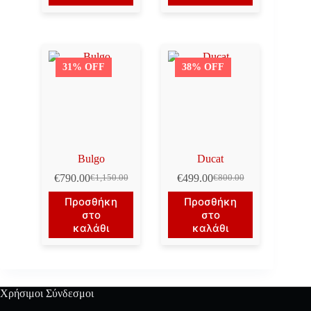
€1,150.00.
€990.00.
31% OFF
38% OFF
Bulgo
Ducat
€
790.00
€
499.00
€
1,150.00
€
800.00
Original
Η
Original
Η
price
τρέχουσα
price
τρέχουσα
Προσθήκη
Προσθήκη
was:
τιμή
was:
τιμή
στο
στο
€1,150.00.
είναι:
€800.00.
είναι:
καλάθι
καλάθι
€790.00.
€499.00.
Χρήσιμοι Σύνδεσμοι