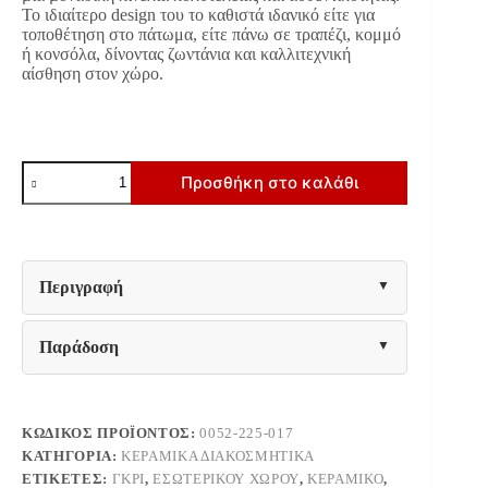
Το ιδιαίτερο design του το καθιστά ιδανικό είτε για
τοποθέτηση στο πάτωμα, είτε πάνω σε τραπέζι, κομμό
ή κονσόλα, δίνοντας ζωντάνια και καλλιτεχνική
αίσθηση στον χώρο.
ΚΕΡΑΜΙΚΗ
Προσθήκη στο καλάθι
ΚΟΥΠ
Fylliana
FL30010
ΜΠΕΖ-
ΓΚΡΙ-
ΧΡΥΣΟ
Περιγραφή
ΧΡΩΜΑ
24x12εκ
ποσότητα
Παράδοση
ΚΩΔΙΚΌΣ ΠΡΟΪΌΝΤΟΣ:
0052-225-017
ΚΑΤΗΓΟΡΊΑ:
ΚΕΡΑΜΙΚΆ ΔΙΑΚΟΣΜΗΤΙΚΆ
ΕΤΙΚΈΤΕΣ:
ΓΚΡΙ
,
ΕΣΩΤΕΡΙΚΟΎ ΧΏΡΟΥ
,
ΚΕΡΑΜΙΚΌ
,