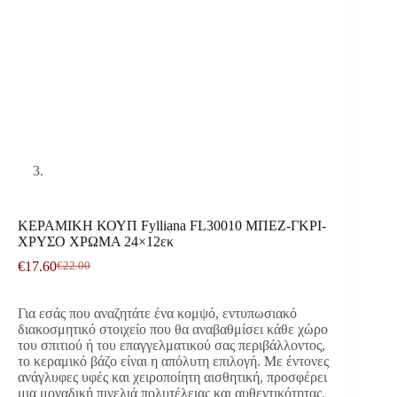
ΚΕΡΑΜΙΚΗ ΚΟΥΠ Fylliana FL30010 ΜΠΕΖ-ΓΚΡΙ-
ΧΡΥΣΟ ΧΡΩΜΑ 24×12εκ
€
17.60
€
22.00
Original
Η
price
τρέχουσα
was:
τιμή
Για εσάς που αναζητάτε ένα κομψό, εντυπωσιακό
€22.00.
είναι:
διακοσμητικό στοιχείο που θα αναβαθμίσει κάθε χώρο
€17.60.
του σπιτιού ή του επαγγελματικού σας περιβάλλοντος,
το κεραμικό βάζο είναι η απόλυτη επιλογή. Με έντονες
ανάγλυφες υφές και χειροποίητη αισθητική, προσφέρει
μια μοναδική πινελιά πολυτέλειας και αυθεντικότητας.