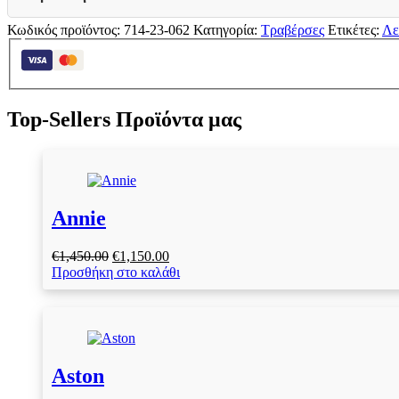
ΔΙΑΣΠΑΡΤΟ
ποσότητα
Κωδικός προϊόντος:
714-23-062
Κατηγορία:
Τραβέρσες
Ετικέτες:
Λε
Top-Sellers Προϊόντα μας
Annie
Original
Η
€
1,450.00
€
1,150.00
price
τρέχουσα
Προσθήκη στο καλάθι
was:
τιμή
€1,450.00.
είναι:
€1,150.00.
Aston