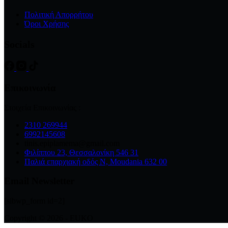
Πολιτική Απορρήτου
Όροι Χρήσης
Socials
Επικοινωνία
Στοιχεία Επικοινωνίας :
2310 269944
6992145608
tinis.epiplamema@gmail.com
Φιλίππου 23, Θεσσαλονίκη 546 31
Παλιά επαρχιακή οδός Ν, Moudania 632 00
Email Newsletter
[sibwp_form id=2]
Copyright © 2026 - EUKO