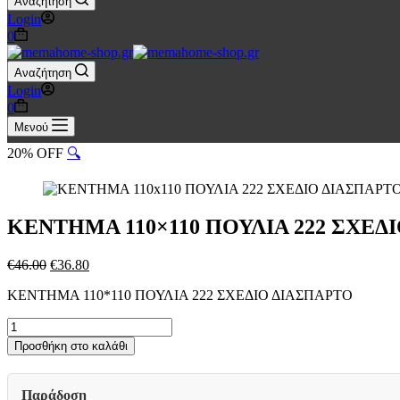
Αναζήτηση
Login
Καλάθι
0
Αγορών
Αναζήτηση
Login
Καλάθι
0
Αγορών
Μενού
20% OFF
🔍
ΚΕΝΤΗΜΑ 110×110 ΠΟΥΛΙΑ 222 ΣΧΕΔ
Original
Η
€
46.00
€
36.80
price
τρέχουσα
ΚΕΝΤΗΜΑ 110*110 ΠΟΥΛΙΑ 222 ΣΧΕΔΙΟ ΔΙΑΣΠΑΡΤΟ
was:
τιμή
€46.00.
είναι:
ΚΕΝΤΗΜΑ
€36.80.
110x110
Προσθήκη στο καλάθι
ΠΟΥΛΙΑ
222
ΣΧΕΔΙΟ
Παράδοση