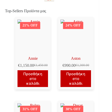
Top-Sellers Προϊόντα μας
21% OFF
24% OFF
Annie
Aston
€
1,150.00
€
990.00
€
1,450.00
€
1,300.00
Original
Η
Original
Η
price
τρέχουσα
price
τρέχουσα
Προσθήκη
Προσθήκη
was:
τιμή
was:
τιμή
στο
στο
€1,450.00.
είναι:
€1,300.00.
είναι:
καλάθι
καλάθι
€1,150.00.
€990.00.
31% OFF
38% OFF