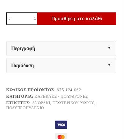
ΚΑΡΕΚΛΑ
Προσθήκη στο καλάθι
ΚΗΠΟΥ
Fylliana
Roshen
ΑΝΘΡΑΚΙ
ΧΡΩΜΑ
59x44x83εκ
Περιγραφή
ποσότητα
Παράδοση
ΚΩΔΙΚΌΣ ΠΡΟΪΌΝΤΟΣ:
875-124-062
ΚΑΤΗΓΟΡΊΑ:
ΚΑΡΈΚΛΕΣ - ΠΟΛΥΘΡΌΝΕΣ
ΕΤΙΚΈΤΕΣ:
ΑΝΘΡΑΚΊ
,
ΕΞΩΤΕΡΙΚΟΎ ΧΏΡΟΥ
,
ΠΟΛΥΠΡΟΠΥΛΈΝΙΟ