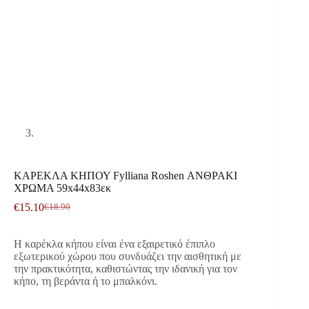
ΚΑΡΕΚΛΑ ΚΗΠΟΥ Fylliana Roshen ΑΝΘΡΑΚΙ
ΧΡΩΜΑ 59x44x83εκ
€
15.10
€
18.90
Original
Η
price
τρέχουσα
was:
τιμή
Η καρέκλα κήπου είναι ένα εξαιρετικό έπιπλο
€18.90.
είναι:
εξωτερικού χώρου που συνδυάζει την αισθητική με
€15.10.
την πρακτικότητα, καθιστώντας την ιδανική για τον
κήπο, τη βεράντα ή το μπαλκόνι.