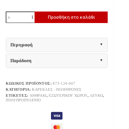
ΚΑΡΕΚΛΑ
Προσθήκη στο καλάθι
ΚΗΠΟΥ
Fylliana
Olesia
ΛΕΥΚΟ
ΜΕ
ΑΝΘΡΑΚΙ
Περιγραφή
ΧΡΩΜΑ
56x43x81εκ
ποσότητα
Παράδοση
ΚΩΔΙΚΌΣ ΠΡΟΪΌΝΤΟΣ:
875-124-047
ΚΑΤΗΓΟΡΊΑ:
ΚΑΡΈΚΛΕΣ - ΠΟΛΥΘΡΌΝΕΣ
ΕΤΙΚΈΤΕΣ:
ΑΝΘΡΑΚΊ
,
ΕΞΩΤΕΡΙΚΟΎ ΧΏΡΟΥ
,
ΛΕΥΚΌ
,
ΠΟΛΥΠΡΟΠΥΛΈΝΙΟ