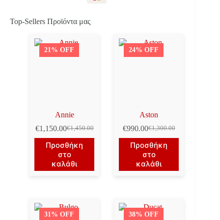
Top-Sellers Προϊόντα μας
21% OFF
24% OFF
Annie
Aston
€
1,150.00
€
990.00
€
1,450.00
€
1,300.00
Original
Η
Original
Η
price
τρέχουσα
price
τρέχουσα
Προσθήκη
Προσθήκη
was:
τιμή
was:
τιμή
στο
στο
€1,450.00.
είναι:
€1,300.00.
είναι:
καλάθι
καλάθι
€1,150.00.
€990.00.
31% OFF
38% OFF