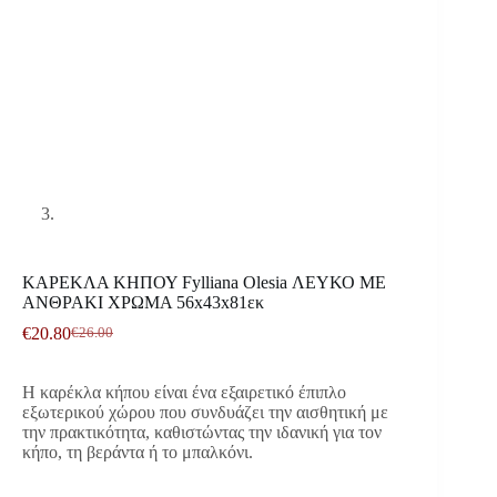
ΚΑΡΕΚΛΑ ΚΗΠΟΥ Fylliana Olesia ΛΕΥΚΟ ΜΕ
ΑΝΘΡΑΚΙ ΧΡΩΜΑ 56x43x81εκ
€
20.80
€
26.00
Original
Η
price
τρέχουσα
was:
τιμή
Η καρέκλα κήπου είναι ένα εξαιρετικό έπιπλο
€26.00.
είναι:
εξωτερικού χώρου που συνδυάζει την αισθητική με
€20.80.
την πρακτικότητα, καθιστώντας την ιδανική για τον
κήπο, τη βεράντα ή το μπαλκόνι.