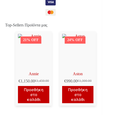
Top-Sellers Προϊόντα μας
21% OFF
24% OFF
Annie
Aston
€
1,150.00
€
990.00
€
1,450.00
€
1,300.00
Original
Η
Original
Η
price
τρέχουσα
price
τρέχουσα
Προσθήκη
Προσθήκη
was:
τιμή
was:
τιμή
στο
στο
€1,450.00.
είναι:
€1,300.00.
είναι:
καλάθι
καλάθι
€1,150.00.
€990.00.