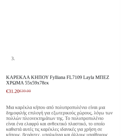
ΚΑΡΕΚΛΑ ΚΗΠΟΥ Fylliana FL7109 Layla ΜΠΕΖ
ΧΡΩΜΑ 55x59x78εκ
€
31.20
€
39.00
Original
Η
price
τρέχουσα
was:
τιμή
Μια καρέκλα κήπου από πολυπροπυλένιο είναι μια
€39.00.
είναι:
δημοφιλής επιλογή για εξωτερικούς χώρους, λόγω των
€31.20.
πολλών πλεονεκτημάτων της. Το πολυπροπυλένιο
είναι ένα ελαφρύ και ανθεκτικό πλαστικό, το οποίο
καθιστά αυτές τις καρέκλες ιδανικές για χρήση σε
κήπους, βεράντες, μπαλκόνια και άλλους υπαίθριους