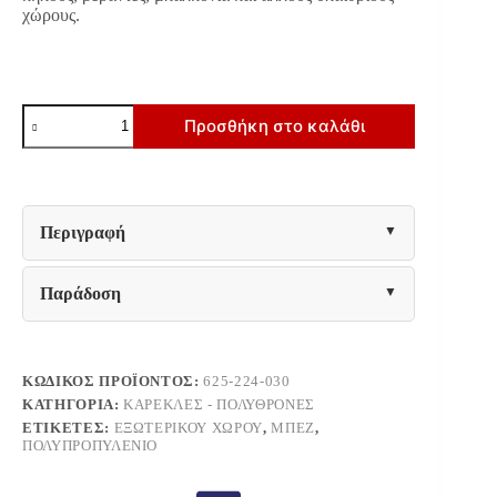
χώρους.
ΚΑΡΕΚΛΑ
Προσθήκη στο καλάθι
ΚΗΠΟΥ
Fylliana
FL7109
Layla
ΜΠΕΖ
ΧΡΩΜΑ
Περιγραφή
55x59x78εκ
ποσότητα
Παράδοση
ΚΩΔΙΚΌΣ ΠΡΟΪΌΝΤΟΣ:
625-224-030
ΚΑΤΗΓΟΡΊΑ:
ΚΑΡΈΚΛΕΣ - ΠΟΛΥΘΡΌΝΕΣ
ΕΤΙΚΈΤΕΣ:
ΕΞΩΤΕΡΙΚΟΎ ΧΏΡΟΥ
,
ΜΠΕΖ
,
ΠΟΛΥΠΡΟΠΥΛΈΝΙΟ