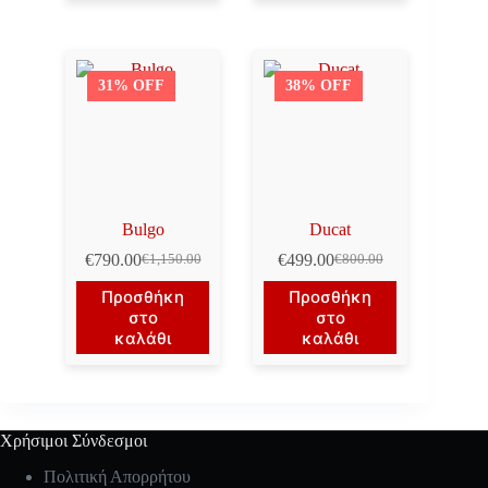
31% OFF
38% OFF
Bulgo
Ducat
€
790.00
€
499.00
€
1,150.00
€
800.00
Original
Η
Original
Η
price
τρέχουσα
price
τρέχουσα
Προσθήκη
Προσθήκη
was:
τιμή
was:
τιμή
στο
στο
€1,150.00.
είναι:
€800.00.
είναι:
καλάθι
καλάθι
€790.00.
€499.00.
Χρήσιμοι Σύνδεσμοι
Πολιτική Απορρήτου