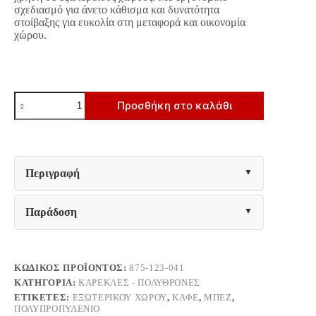
σχεδιασμό για άνετο κάθισμα και δυνατότητα
στoίβαξης για ευκολία στη μεταφορά και οικονομία
χώρου.
ΚΑΡΕΚΛΑ
Προσθήκη στο καλάθι
ΕΞΟΧΗΣ
Fylliana
Best
ΚΑΦΕ
ΜΕ
ΜΠΕΖ
Περιγραφή
ΧΡΩΜΑ
57,5x55x80εκ
ποσότητα
Παράδοση
ΚΩΔΙΚΌΣ ΠΡΟΪΌΝΤΟΣ:
875-123-041
ΚΑΤΗΓΟΡΊΑ:
ΚΑΡΈΚΛΕΣ - ΠΟΛΥΘΡΌΝΕΣ
ΕΤΙΚΈΤΕΣ:
ΕΞΩΤΕΡΙΚΟΎ ΧΏΡΟΥ
,
ΚΑΦΈ
,
ΜΠΕΖ
,
ΠΟΛΥΠΡΟΠΥΛΈΝΙΟ