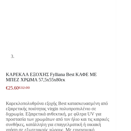
ΚΑΡΕΚΛΑ ΕΞΟΧΗΣ Fylliana Best ΚΑΦΕ ΜΕ
ΜΠΕΖ ΧΡΩΜΑ 57,5x55x80εκ
€
25.60
€
32.00
Original
Η
price
τρέχουσα
was:
τιμή
Καρεκλοπολυθρόνα εξοχής Best κατασκευασμένη από
€32.00.
είναι:
εξαιρετικής ποιότητας virgin πολυπροπυλένιο σε
€25.60.
διχρωμία. Eξαιρετικά ανθεκτική, με φίλτρα UV για
προστασία των χρωμάτων από τον ήλιο και τις καιρικές
συνθήκες, κατάλληλη για επαγγελματική ή οικιακή
χρήση σε εξωτερικούς χώρους. Με εργονομικό