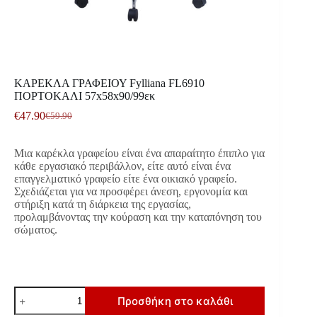
ΚΑΡΕΚΛΑ ΓΡΑΦΕΙΟΥ Fylliana FL6910
ΠΟΡΤΟΚΑΛΙ 57x58x90/99εκ
€
47.90
€
59.90
Original
Η
price
τρέχουσα
was:
τιμή
Μια καρέκλα γραφείου είναι ένα απαραίτητο έπιπλο για
€59.90.
είναι:
κάθε εργασιακό περιβάλλον, είτε αυτό είναι ένα
€47.90.
επαγγελματικό γραφείο είτε ένα οικιακό γραφείο.
Σχεδιάζεται για να προσφέρει άνεση, εργονομία και
στήριξη κατά τη διάρκεια της εργασίας,
προλαμβάνοντας την κούραση και την καταπόνηση του
σώματος.
ΚΑΡΕΚΛΑ
Προσθήκη στο καλάθι
ΓΡΑΦΕΙΟΥ
Fylliana