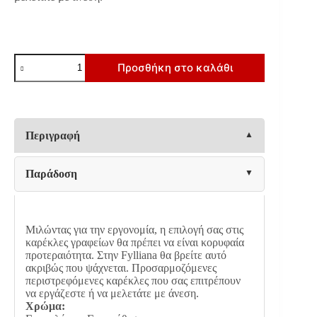
ΚΑΡΕΚΛΑ
Προσθήκη στο καλάθι
ΓΡΑΦΕΙΟΥ
Fylliana
FL286
ΓΚΡΙ
ΠΛΑΤΗ-
ΓΚΡΙ
Περιγραφή
ΚΑΘΙΣΜΑ
62x63x123εκ
ποσότητα
Παράδοση
Μιλώντας για την εργονομία, η επιλογή σας στις
καρέκλες γραφείων θα πρέπει να είναι κορυφαία
προτεραιότητα. Στην Fylliana θα βρείτε αυτό
ακριβώς που ψάχνεται. Προσαρμοζόμενες
περιστρεφόμενες καρέκλες που σας επιτρέπουν
να εργάζεστε ή να μελετάτε με άνεση.
Χρώμα: