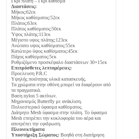
Γκρι πλάτη – Γκρι κάθισμα
Διαστάσεις:
Μήκος:62εκ
Μήκος καθίσματος:52εκ
Πλάτος:63εκ
Πλάτος καθίσματος:50εκ
Ύψος πλάτης:113εκ
Μέγιστο υψος πλάτης:123εκ
Ανώτατο υψος καθίσματος:55εκ
Κατώτερο ύψος καθίσματος:45εκ
Πάχος καθίσματος:5εκ
Ρυθμιζόμενο προσκέφαλο διαστάσεων 30×15εκ
Επιπρόσθετες λεπτομέρειες:
Προελευση P.R.C
Υψηλής ποιότητας υλικά κατασκευής.
Τα χρώματα στην οθόνη μπορεί να διαφέρουν από
τα πραγματικά.
Βαση nylon 5 ακτίνων.
Μηχανισμός Butterfly με ανάκλιση.
Πολυεστερικό ύφασμα καθίσματος.
Διάτρητο Mesh ύφασμα στην πλάτη. Το ύφασμα
Mesh επιτρέπει την κυκλοφορία του αέρα και
αποτρέπει την εφιδρωση.
Πλεονεκτήματα
Υποστήριξη Σώματος:
Βοηθά στη διατήρηση