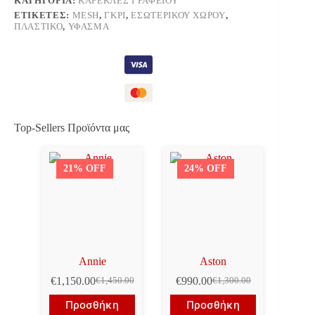
ΚΑΤΗΓΟΡΊΑ:
ΚΑΡΈΚΛΕΣ ΓΡΑΦΕΊΟΥ
ΕΤΙΚΈΤΕΣ:
MESH
,
ΓΚΡΙ
,
ΕΣΩΤΕΡΙΚΟΎ ΧΏΡΟΥ
,
ΠΛΑΣΤΙΚΌ
,
ΎΦΑΣΜΑ
Top-Sellers Προϊόντα μας
21% OFF
24% OFF
Annie
Aston
€
1,150.00
€
990.00
€
1,450.00
€
1,300.00
Original
Η
Original
Η
price
τρέχουσα
price
τρέχουσα
Προσθήκη
Προσθήκη
was:
τιμή
was:
τιμή