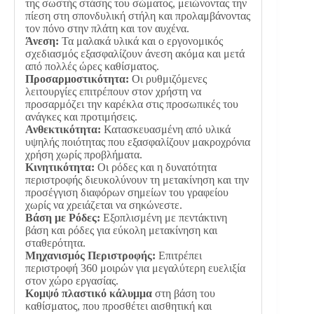
της σωστής στάσης του σώματος, μειώνοντας την
πίεση στη σπονδυλική στήλη και προλαμβάνοντας
τον πόνο στην πλάτη και τον αυχένα.
Άνεση:
Τα μαλακά υλικά και ο εργονομικός
σχεδιασμός εξασφαλίζουν άνεση ακόμα και μετά
από πολλές ώρες καθίσματος.
Προσαρμοστικότητα:
Οι ρυθμιζόμενες
λειτουργίες επιτρέπουν στον χρήστη να
προσαρμόζει την καρέκλα στις προσωπικές του
ανάγκες και προτιμήσεις.
Ανθεκτικότητα:
Κατασκευασμένη από υλικά
υψηλής ποιότητας που εξασφαλίζουν μακροχρόνια
χρήση χωρίς προβλήματα.
Κινητικότητα:
Οι ρόδες και η δυνατότητα
περιστροφής διευκολύνουν τη μετακίνηση και την
προσέγγιση διαφόρων σημείων του γραφείου
χωρίς να χρειάζεται να σηκώνεστε.
Βάση με Ρόδες:
Εξοπλισμένη με πεντάκτινη
βάση και ρόδες για εύκολη μετακίνηση και
σταθερότητα.
Μηχανισμός Περιστροφής:
Επιτρέπει
περιστροφή 360 μοιρών για μεγαλύτερη ευελιξία
στον χώρο εργασίας.
Κομψό πλαστικό κάλυμμα
στη βάση του
καθίσματος, που προσθέτει αισθητική και