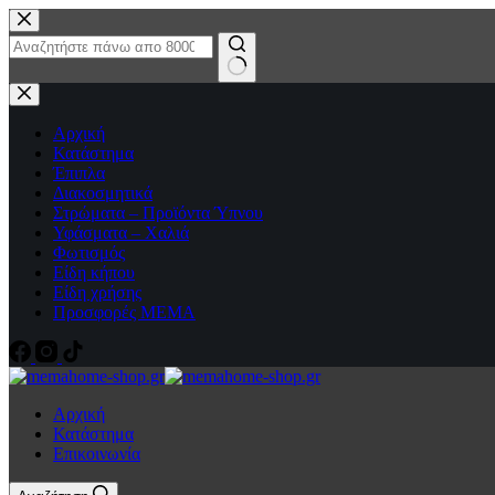
Μετάβαση
στο
περιεχόμενο
No
results
Αρχική
Κατάστημα
Έπιπλα
Διακοσμητικά
Στρώματα – Προϊόντα Ύπνου
Υφάσματα – Χαλιά
Φωτισμός
Είδη κήπου
Είδη χρήσης
Προσφορές ΜΕΜΑ
Αρχική
Κατάστημα
Επικοινωνία