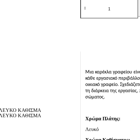
ΚΑΡΕΚΛΑ
ΓΡΑΦΕΙΟΥ
Fylliana
FL05
ΛΕΥΚΗ
ΠΛΑΤΗ-
ΛΕΥΚΟ
ΚΑΘΙΣΜΑ
57x65x90/100εκ
prs
ποσότητα
Μια καρέκλα γραφείου είν
κάθε εργασιακό περιβάλλον
οικιακό γραφείο. Σχεδιάζε
τη διάρκεια της εργασίας
σώματος.
Χρώμα
Πλάτης:
Λευκό
Χρώμα Καθίσματος: