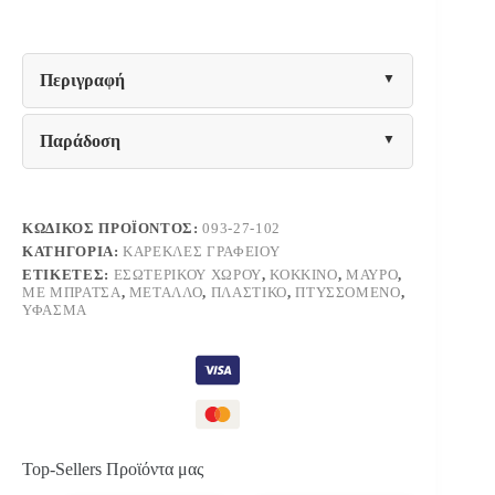
ΜΕ
ΜΠΡΑΤΣΑ
5156Ρ
ΜΑΥΡΗ/
Περιγραφή
ΚΟΚΚΙΝΗ
51x52x80/92εκ
ποσότητα
Παράδοση
ΚΩΔΙΚΌΣ ΠΡΟΪΌΝΤΟΣ:
093-27-102
ΚΑΤΗΓΟΡΊΑ:
ΚΑΡΈΚΛΕΣ ΓΡΑΦΕΊΟΥ
ΕΤΙΚΈΤΕΣ:
ΕΣΩΤΕΡΙΚΟΎ ΧΏΡΟΥ
,
ΚΌΚΚΙΝΟ
,
ΜΑΎΡΟ
,
ΜΕ ΜΠΡΆΤΣΑ
,
ΜΈΤΑΛΛΟ
,
ΠΛΑΣΤΙΚΌ
,
ΠΤΥΣΣΌΜΕΝΟ
,
ΎΦΑΣΜΑ
Top-Sellers Προϊόντα μας