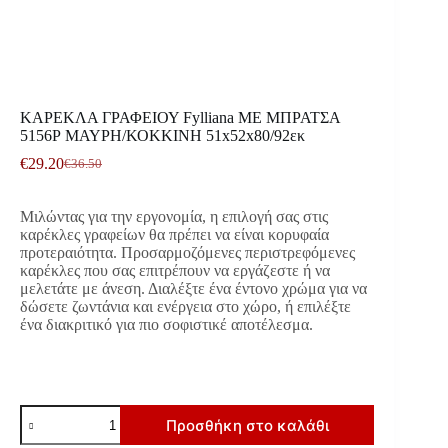
ΚΑΡΕΚΛΑ ΓΡΑΦΕΙΟΥ Fylliana ΜΕ ΜΠΡΑΤΣΑ
5156Ρ ΜΑΥΡΗ/ΚΟΚΚΙΝΗ 51x52x80/92εκ
€
29.20
€
36.50
Original
Η
price
τρέχουσα
was:
τιμή
Μιλώντας για την εργονομία, η επιλογή σας στις
€36.50.
είναι:
καρέκλες γραφείων θα πρέπει να είναι κορυφαία
€29.20.
προτεραιότητα. Προσαρμοζόμενες περιστρεφόμενες
καρέκλες που σας επιτρέπουν να εργάζεστε ή να
μελετάτε με άνεση. Διαλέξτε ένα έντονο χρώμα για να
δώσετε ζωντάνια και ενέργεια στο χώρο, ή επιλέξτε
ένα διακριτικό για πιο σοφιστικέ αποτέλεσμα.
ΚΑΡΕΚΛΑ
Προσθήκη στο καλάθι
ΓΡΑΦΕΙΟΥ
Fylliana