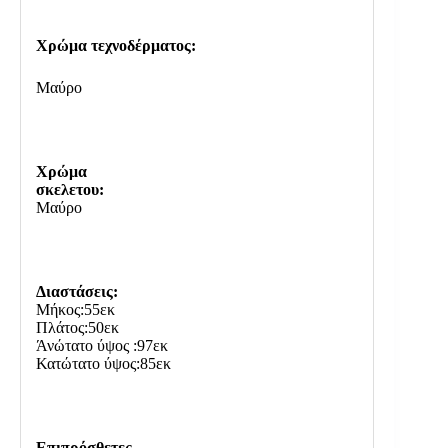
Χρώμα τεχνοδέρματος:
Μαύρο
Χρώμα
σκελετου:
Μαύρο
Διαστάσεις:
Μήκος:55εκ
Πλάτος:50εκ
Άνώτατο ύψος :97εκ
Κατώτατο ύψος:85εκ
Επιπρόσθετες