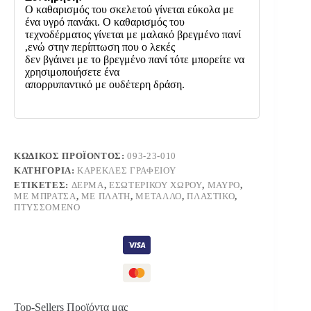
Ο καθαρισμός του σκελετού γίνεται εύκολα με
ένα υγρό πανάκι. Ο καθαρισμός του
τεχνοδέρματος γίνεται με μαλακό βρεγμένο πανί
,ενώ στην περίπτωση που ο λεκές
δεν βγάινει με το βρεγμένο πανί τότε μπορείτε να
χρησιμοποιήσετε ένα
απορρυπαντικό με ουδέτερη δράση.
ΚΩΔΙΚΌΣ ΠΡΟΪΌΝΤΟΣ:
093-23-010
ΚΑΤΗΓΟΡΊΑ:
ΚΑΡΈΚΛΕΣ ΓΡΑΦΕΊΟΥ
ΕΤΙΚΈΤΕΣ:
ΔΈΡΜΑ
,
ΕΣΩΤΕΡΙΚΟΎ ΧΏΡΟΥ
,
ΜΑΎΡΟ
,
ΜΕ ΜΠΡΆΤΣΑ
,
ΜΕ ΠΛΆΤΗ
,
ΜΈΤΑΛΛΟ
,
ΠΛΑΣΤΙΚΌ
,
ΠΤΥΣΣΌΜΕΝΟ
Top-Sellers Προϊόντα μας