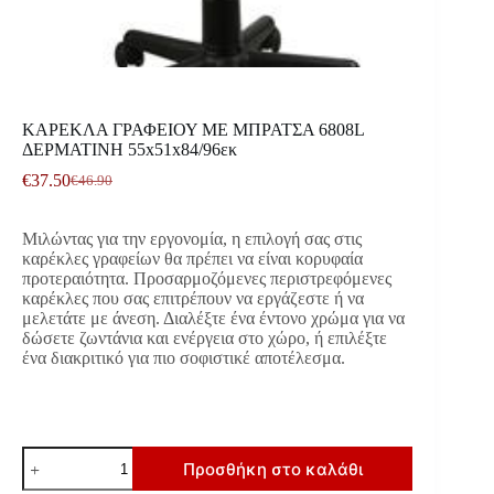
ΚΑΡΕΚΛΑ ΓΡΑΦΕΙΟΥ ΜΕ ΜΠΡΑΤΣΑ 6808L
ΔΕΡΜΑΤΙΝΗ 55x51x84/96εκ
€
37.50
€
46.90
Original
Η
price
τρέχουσα
was:
τιμή
Μιλώντας για την εργονομία, η επιλογή σας στις
€46.90.
είναι:
καρέκλες γραφείων θα πρέπει να είναι κορυφαία
€37.50.
προτεραιότητα. Προσαρμοζόμενες περιστρεφόμενες
καρέκλες που σας επιτρέπουν να εργάζεστε ή να
μελετάτε με άνεση. Διαλέξτε ένα έντονο χρώμα για να
δώσετε ζωντάνια και ενέργεια στο χώρο, ή επιλέξτε
ένα διακριτικό για πιο σοφιστικέ αποτέλεσμα.
ΚΑΡΕΚΛΑ
Προσθήκη στο καλάθι
ΓΡΑΦΕΙΟΥ
ΜΕ