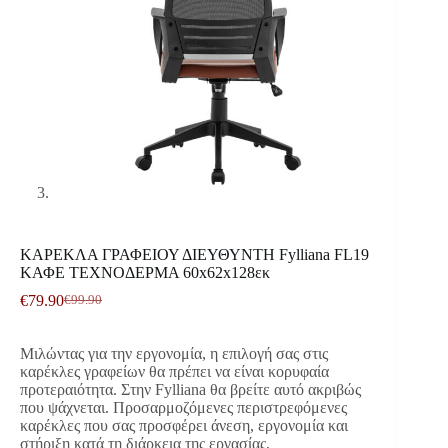
ΚΑΡΕΚΛΑ ΓΡΑΦΕΙΟΥ ΔΙΕΥΘΥΝΤΗ Fylliana FL19
ΚΑΦΕ ΤΕΧΝΟΔΕΡΜΑ 60x62x128εκ
€
79.90
€
99.90
Original
Η
price
τρέχουσα
was:
τιμή
Μιλώντας για την εργονομία, η επιλογή σας στις
€99.90.
είναι:
καρέκλες γραφείων θα πρέπει να είναι κορυφαία
€79.90.
προτεραιότητα. Στην Fylliana θα βρείτε αυτό ακριβώς
που ψάχνεται. Προσαρμοζόμενες περιστρεφόμενες
καρέκλες που σας προσφέρει άνεση, εργονομία και
στήριξη κατά τη διάρκεια της εργασίας,