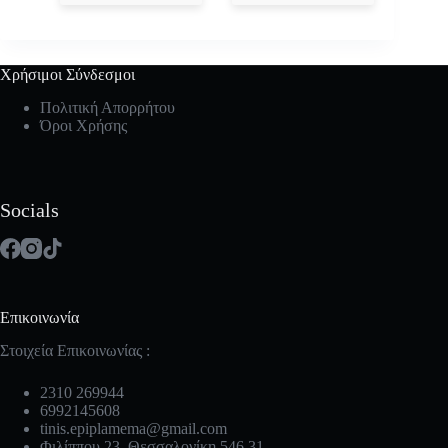
Χρήσιμοι Σύνδεσμοι
Πολιτική Απορρήτου
Όροι Χρήσης
Socials
Επικοινωνία
Στοιχεία Επικοινωνίας :
2310 269944
6992145608
tinis.epiplamema@gmail.com
Φιλίππου 23, Θεσσαλονίκη 546 31