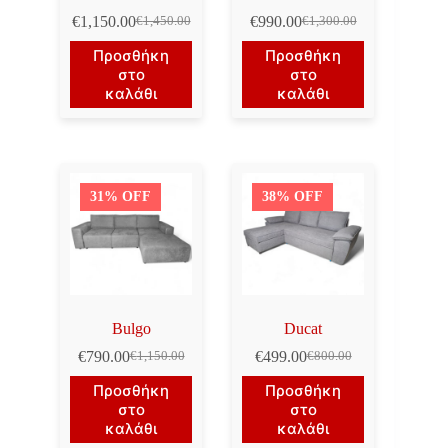
€
1,150.00
€
990.00
€
1,450.00
€
1,300.00
Original
Η
Original
Η
price
τρέχουσα
price
τρέχουσα
Προσθήκη
Προσθήκη
was:
τιμή
was:
τιμή
στο
στο
€1,450.00.
είναι:
€1,300.00.
είναι:
καλάθι
καλάθι
€1,150.00.
€990.00.
31% OFF
38% OFF
Bulgo
Ducat
€
790.00
€
499.00
€
1,150.00
€
800.00
Original
Η
Original
Η
price
τρέχουσα
price
τρέχουσα
Προσθήκη
Προσθήκη
was:
τιμή
was:
τιμή
στο
στο
€1,150.00.
είναι:
€800.00.
είναι:
καλάθι
καλάθι
€790.00.
€499.00.