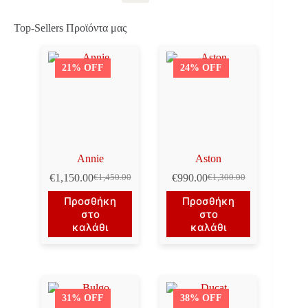
Top-Sellers Προϊόντα μας
21% OFF
24% OFF
Annie
Aston
€
1,150.00
€
990.00
€
1,450.00
€
1,300.00
Original
Η
Original
Η
price
τρέχουσα
price
τρέχουσα
Προσθήκη
Προσθήκη
was:
τιμή
was:
τιμή
στο
στο
€1,450.00.
είναι:
€1,300.00.
είναι:
καλάθι
καλάθι
€1,150.00.
€990.00.
31% OFF
38% OFF