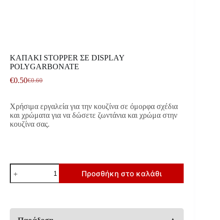
ΚΑΠΑΚΙ STOPPER ΣΕ DISPLAY
POLYGARBONATE
€
0.50
€
0.60
Original
Η
price
τρέχουσα
was:
τιμή
Χρήσιμα εργαλεία για την κουζίνα σε όμορφα σχέδια
€0.60.
είναι:
και χρώματα για να δώσετε ζωντάνια και χρώμα στην
€0.50.
κουζίνα σας.
ΚΑΠΑΚΙ
Προσθήκη στο καλάθι
STOPPER
ΣΕ
DISPLAY
POLYGARBONATE
ποσότητα