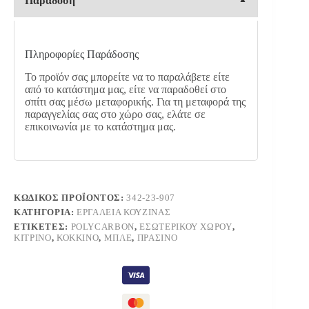
Παράδοση
Πληροφορίες Παράδοσης
Το προϊόν σας μπορείτε να το παραλάβετε είτε
από το κατάστημα μας, είτε να παραδοθεί στο
σπίτι σας μέσω μεταφορικής. Για τη μεταφορά της
παραγγελίας σας στο χώρο σας, ελάτε σε
επικοινωνία με το κατάστημα μας.
ΚΩΔΙΚΌΣ ΠΡΟΪΌΝΤΟΣ:
342-23-907
ΚΑΤΗΓΟΡΊΑ:
ΕΡΓΑΛΕΊΑ ΚΟΥΖΊΝΑΣ
ΕΤΙΚΈΤΕΣ:
POLYCARBON
,
ΕΣΩΤΕΡΙΚΟΎ ΧΏΡΟΥ
,
ΚΊΤΡΙΝΟ
,
ΚΌΚΚΙΝΟ
,
ΜΠΛΕ
,
ΠΡΆΣΙΝΟ