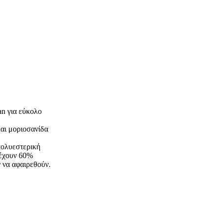
an για εύκολο
και μοριοσανίδα
πολυεστερική
ιέχουν 60%
 να αφαιρεθούν.