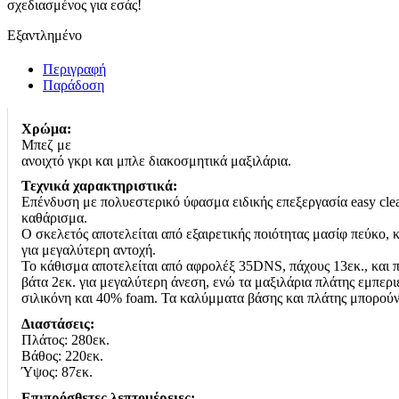
σχεδιασμένος για εσάς!
€1,032.00.
Εξαντλημένο
Περιγραφή
Παράδοση
Χρώμα:
Μπεζ με
ανοιχτό γκρι και μπλε διακοσμητικά μαξιλάρια.
Τεχνικά χαρακτηριστικά:
Επένδυση με πολυεστερικό ύφασμα ειδικής επεξεργασία easy cle
καθάρισμα.
Ο σκελετός αποτελείται από εξαιρετικής ποιότητας μασίφ πεύκο, 
για μεγαλύτερη αντοχή.
Το κάθισμα αποτελείται από αφρολέξ 35DNS, πάχους 13εκ., και 
βάτα 2εκ. για μεγαλύτερη άνεση, ενώ τα μαξιλάρια πλάτης εμπερ
σιλικόνη και 40% foam. Τα καλύμματα βάσης και πλάτης μπορούν
Διαστάσεις:
Πλάτος: 280εκ.
Βάθος: 220εκ.
Ύψος: 87εκ.
Επιπρόσθετες λεπτομέρειες: