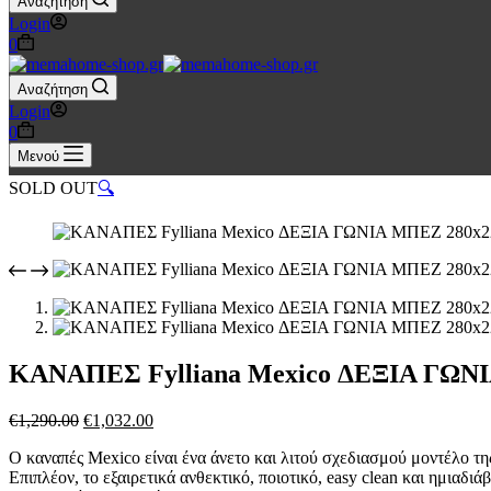
Αναζήτηση
Login
Καλάθι
0
Αγορών
Αναζήτηση
Login
Καλάθι
0
Αγορών
Μενού
SOLD OUT
🔍
ΚΑΝΑΠΕΣ Fylliana Mexico ΔΕΞΙΑ ΓΩΝ
Original
Η
€
1,290.00
€
1,032.00
price
τρέχουσα
Ο καναπές Mexico είναι ένα άνετο και λιτού σχεδιασμού μοντέλο τη
was:
τιμή
Επιπλέον, το εξαιρετικά ανθεκτικό, ποιοτικό, easy clean και ημιαδι
€1,290.00.
είναι: