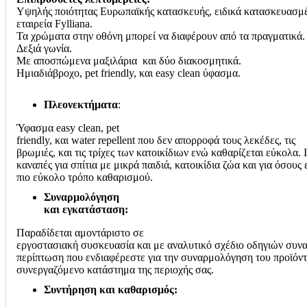
Υψηλής ποιότητας Ευρωπαϊκής κατασκευής, ειδικά κατασκευασμέ
εταιρεία Fylliana.
Τα χρώματα στην οθόνη μπορεί να διαφέρουν από τα πραγματικά
.
Δεξιά γωνία.
Με αποσπώμενα μαξιλάρια και δύο διακοσμητικά.
Ημιαδιάβροχο, pet friendly, και easy clean ύφασμα.
Πλεονεκτήματα
:
Ύφασμα easy clean, pet
friendly, και water repellent που δεν απορροφά τους λεκέδες, τις
βρωμιές, και τις τρίχες των κατοικίδιων ενώ καθαρίζεται εύκολα. 
καναπές για σπίτια με μικρά παιδιά, κατοικίδια ζώα και για όσους
πιο εύκολο τρόπο καθαρισμού.
Συναρμολόγηση
και εγκατάσταση:
Παραδίδεται αμοντάριστο σε
εργοστασιακή συσκευασία και με αναλυτικό σχέδιο οδηγιών συν
περίπτωση που ενδιαφέρεστε για την συναρμολόγηση του προϊόντ
συνεργαζόμενο κατάστημα της περιοχής σας.
Συντήρηση και καθαρισμός: