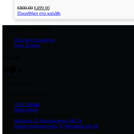
Original
Η
€
800.00
€
499.00
price
τρέχουσα
Προσθήκη στο καλάθι
was:
τιμή
€800.00.
είναι:
Χρήσιμοι Σύνδεσμοι
€499.00.
Πολιτική Απορρήτου
Όροι Χρήσης
Socials
Επικοινωνία
Στοιχεία Επικοινωνίας :
2310 269944
6992145608
tinis.epiplamema@gmail.com
Φιλίππου 23, Θεσσαλονίκη 546 31
Παλιά επαρχιακή οδός Ν, Moudania 632 00