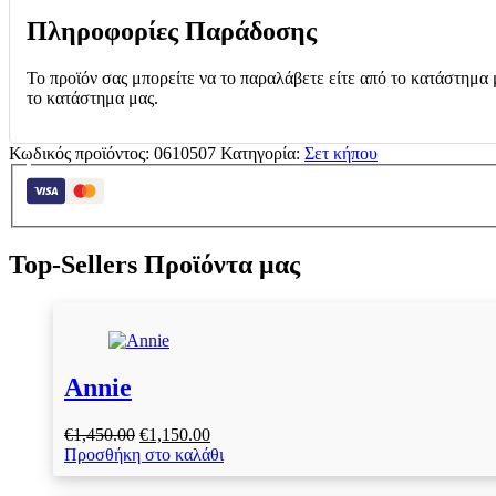
Πληροφορίες Παράδοσης
Το προϊόν σας μπορείτε να το παραλάβετε είτε από το κατάστημα 
το κατάστημα μας.
Κωδικός προϊόντος:
0610507
Κατηγορία:
Σετ κήπου
Top-Sellers Προϊόντα μας
Annie
Original
Η
€
1,450.00
€
1,150.00
price
τρέχουσα
Προσθήκη στο καλάθι
was:
τιμή
€1,450.00.
είναι: