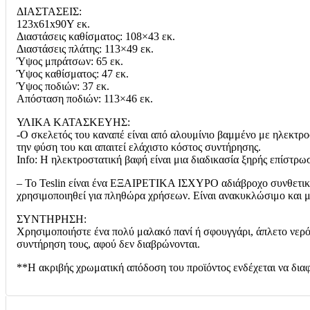
ΔΙΑΣΤΑΣΕΙΣ:
123x61x90Υ εκ.
Διαστάσεις καθίσματος: 108×43 εκ.
Διαστάσεις πλάτης: 113×49 εκ.
Ύψος μπράτσων: 65 εκ.
Ύψος καθίσματος: 47 εκ.
Ύψος ποδιών: 37 εκ.
Απόσταση ποδιών: 113×46 εκ.
ΥΛΙΚΑ ΚΑΤΑΣΚΕΥΗΣ:
-Ο σκελετός του καναπέ είναι από αλουμίνιο βαμμένο με ηλεκτροσ
την φύση του και απαιτεί ελάχιστο κόστος συντήρησης.
Info: Η ηλεκτροστατική βαφή είναι μια διαδικασία ξηρής επίστρω
– Το Teslin είναι ένα ΕΞΑΙΡΕΤΙΚΑ ΙΣΧΥΡΟ αδιάβροχο συνθετικό 
χρησιμοποιηθεί για πληθώρα χρήσεων. Είναι ανακυκλώσιμο και μ
ΣΥΝΤΗΡΗΣΗ:
Χρησιμοποιήστε ένα πολύ μαλακό πανί ή σφουγγάρι, άπλετο νερό κ
συντήρηση τους, αφού δεν διαβρώνονται.
**Η ακριβής χρωματική απόδοση του προϊόντος ενδέχεται να δια