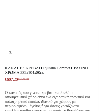
ΚΑΝΑΠΕΣ ΚΡΕΒΑΤΙ Fylliana Comfort ΠΡΑΣΙΝΟ
ΧΡΩΜΑ 235x104x80εκ
€
607.20
€
759.00
Original
Η
price
τρέχουσα
was:
τιμή
Ο καναπές που γίνεται κρεβάτι και διαθέτει
€759.00.
είναι:
αποθηκευτικό χώρο είναι ένα εξαιρετικά πρακτικό και
€607.20.
πολυχρηστικό έπιπλο, ιδανικό για χώρους με
περιορισμένο μέγεθος ή για όσους χρειάζονται
επιπλέον αποθηκευτικό χώρο χωρίς να θυσιάζουν την