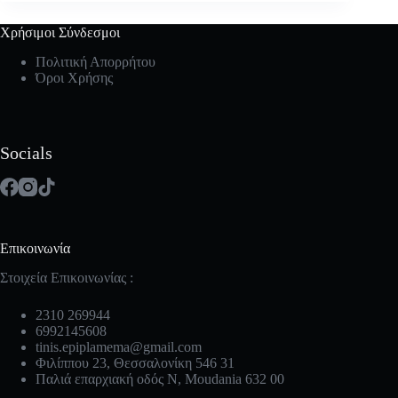
Χρήσιμοι Σύνδεσμοι
Πολιτική Απορρήτου
Όροι Χρήσης
Socials
Επικοινωνία
Στοιχεία Επικοινωνίας :
2310 269944
6992145608
tinis.epiplamema@gmail.com
Φιλίππου 23, Θεσσαλονίκη 546 31
Παλιά επαρχιακή οδός Ν, Moudania 632 00