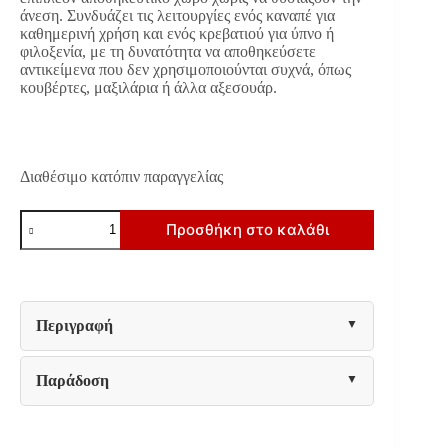
άνεση. Συνδυάζει τις λειτουργίες ενός καναπέ για
καθημερινή χρήση και ενός κρεβατιού για ύπνο ή
φιλοξενία, με τη δυνατότητα να αποθηκεύσετε
αντικείμενα που δεν χρησιμοποιούνται συχνά, όπως
κουβέρτες, μαξιλάρια ή άλλα αξεσουάρ.
Διαθέσιμο κατόπιν παραγγελίας
ΚΑΝΑΠΕΣ
Προσθήκη στο καλάθι
ΚΡΕΒΑΤΙ
Fylliana
Comfort
ΠΡΑΣΙΝΟ
ΧΡΩΜΑ
235x104x80εκ
Περιγραφή
ποσότητα
Παράδοση