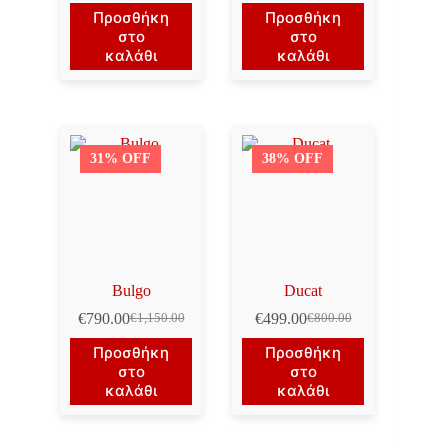
price
τρέχουσα
price
τρέχουσα
Προσθήκη
Προσθήκη
was:
τιμή
was:
τιμή
στο
στο
€1,450.00.
είναι:
€1,300.00.
είναι:
καλάθι
καλάθι
€1,150.00.
€990.00.
31% OFF
38% OFF
Bulgo
Ducat
€
790.00
€
499.00
€
1,150.00
€
800.00
Original
Η
Original
Η
price
τρέχουσα
price
τρέχουσα
Προσθήκη
Προσθήκη
was:
τιμή
was:
τιμή
στο
στο
€1,150.00.
είναι:
€800.00.
είναι:
καλάθι
καλάθι
€790.00.
€499.00.