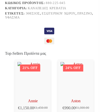
ΚΩΔΙΚΌΣ ΠΡΟΪΌΝΤΟΣ:
880-225-045
ΚΑΤΗΓΟΡΊΑ:
ΚΑΝΑΠΈΔΕΣ ΚΡΕΒΆΤΙΑ
ΕΤΙΚΈΤΕΣ:
3ΘΈΣΙΟΣ
,
ΕΣΩΤΕΡΙΚΟΎ ΧΏΡΟΥ
,
ΠΡΆΣΙΝΟ
,
ΎΦΑΣΜΑ
Top-Sellers Προϊόντα μας
21% OFF
24% OFF
Annie
Aston
€
1,150.00
€
990.00
€
1,450.00
€
1,300.00
Original
Η
Original
Η