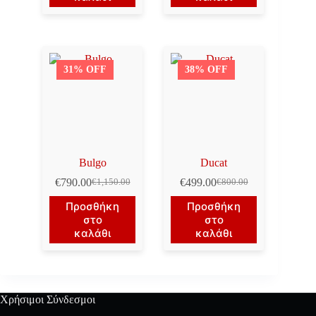
€1,150.00.
€990.00.
31% OFF
38% OFF
Bulgo
Ducat
€
790.00
€
499.00
€
1,150.00
€
800.00
Original
Η
Original
Η
price
τρέχουσα
price
τρέχουσα
Προσθήκη
Προσθήκη
was:
τιμή
was:
τιμή
στο
στο
€1,150.00.
είναι:
€800.00.
είναι:
καλάθι
καλάθι
€790.00.
€499.00.
Χρήσιμοι Σύνδεσμοι