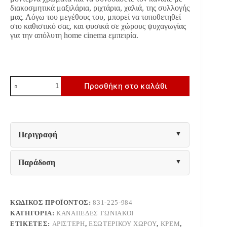
διακοσμητικά μαξιλάρια, ριχτάρια, χαλιά, της συλλογής
μας. Λόγω του μεγέθους του, μπορεί να τοποθετηθεί
στο καθιστικό σας, και φυσικά σε χώρους ψυχαγωγίας
για την απόλυτη home cinema εμπειρία.
ΚΑΝΑΠΕΣ
Προσθήκη στο καλάθι
ΓΩΝΙΑ
ΑΡΙΣΤΕΡΗ
Fylliana
Carmen
ΚΡΕΜ
ΥΦΑΣΜΑ
Περιγραφή
304x242x89εκ
ποσότητα
Παράδοση
ΚΩΔΙΚΌΣ ΠΡΟΪΌΝΤΟΣ:
831-225-984
ΚΑΤΗΓΟΡΊΑ:
ΚΑΝΑΠΈΔΕΣ ΓΩΝΙΑΚΟΊ
ΕΤΙΚΈΤΕΣ:
ΑΡΙΣΤΕΡΉ
,
ΕΣΩΤΕΡΙΚΟΎ ΧΏΡΟΥ
,
ΚΡΕΜ
,