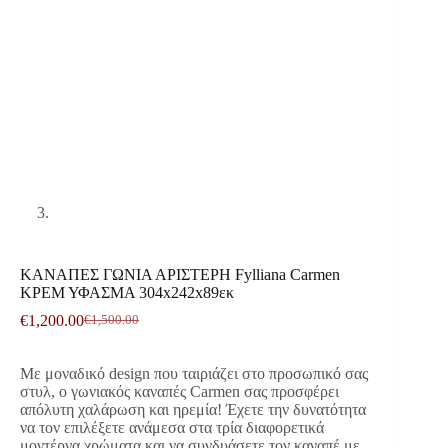
ΚΑΝΑΠΕΣ ΓΩΝΙΑ ΑΡΙΣΤΕΡΗ Fylliana Carmen
ΚΡΕΜ ΥΦΑΣΜΑ 304x242x89εκ
€
1,200.00
€
1,500.00
Original
Η
price
τρέχουσα
was:
τιμή
Με μοναδικό design που ταιριάζει στο προσωπικό σας
€1,500.00.
είναι:
στυλ, ο γωνιακός καναπές Carmen σας προσφέρει
€1,200.00.
απόλυτη χαλάρωση και ηρεμία! Έχετε την δυνατότητα
να τον επιλέξετε ανάμεσα στα τρία διαφορετικά
μοντέρνα χρώματα και να συνδυάσετε τον καναπέ με