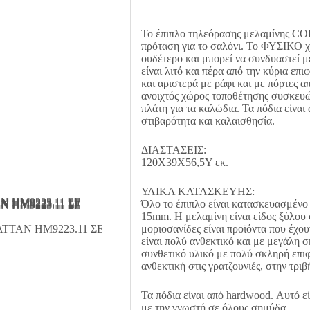
Το έπιπλο τηλεόρασης μελαμίνης COL
πρόταση για το σαλόνι. To ΦΥΣΙΚΟ χ
ουδέτερο και μπορεί να συνδυαστεί
είναι λιτό και πέρα από την κύρια επι
και αριστερά με ράφι και με πόρτες α
ανοιχτός χώρος τοποθέτησης συσκευώ
πλάτη για τα καλώδια. Τα πόδια είνα
στιβαρότητα και καλαισθησία.
ΔΙΑΣΤΑΣΕΙΣ:
120Χ39Χ56,5Υ εκ.
ΥΛΙΚΑ ΚΑΤΑΣΚΕΥΗΣ:
Όλο το έπιπλο είναι κατασκευασμένο 
15mm. Η μελαμίνη είναι είδος ξύλου
μοριοσανίδες είναι προϊόντα που έχου
είναι πολύ ανθεκτικό και με μεγάλη σ
συνθετικό υλικό με πολύ σκληρή επιφ
ανθεκτική στις γρατζουνιές, στην τριβ
Τα πόδια είναι από hardwood. Αυτό ε
με την γνωστή σε όλους σημύδα.