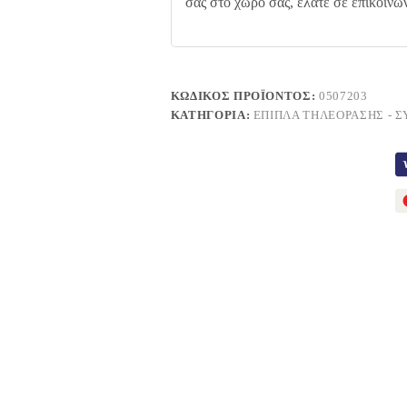
σας στο χώρο σας, ελάτε σε επικοινω
ΚΩΔΙΚΌΣ ΠΡΟΪΌΝΤΟΣ:
0507203
ΚΑΤΗΓΟΡΊΑ:
ΈΠΙΠΛΑ ΤΗΛΕΌΡΑΣΗΣ - 