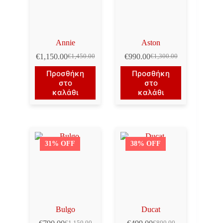
Annie
Aston
€
1,150.00
€
990.00
€
1,450.00
€
1,300.00
Original
Η
Original
Η
price
τρέχουσα
price
τρέχουσα
Προσθήκη
Προσθήκη
was:
τιμή
was:
τιμή
στο
στο
€1,450.00.
είναι:
€1,300.00.
είναι:
καλάθι
καλάθι
€1,150.00.
€990.00.
31% OFF
38% OFF
Bulgo
Ducat