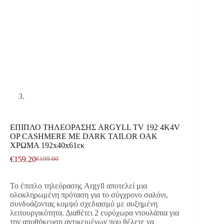
ΕΠΙΠΛΟ ΤΗΛΕΟΡΑΣΗΣ ARGYLL TV 192 4K4V
OP CASHMERE ΜΕ DARK TAILOR OAK
ΧΡΩΜΑ 192x40x61εκ
€
159.20
€
199.00
Original
Η
price
τρέχουσα
was:
τιμή
Το έπιπλο τηλεόρασης Argyll αποτελεί μια
€199.00.
είναι:
ολοκληρωμένη πρόταση για το σύγχρονο σαλόνι,
€159.20.
συνδυάζοντας κομψό σχεδιασμό με αυξημένη
λειτουργικότητα. Διαθέτει 2 ευρύχωρα ντουλάπια για
την αποθήκευση αντικειμένων που θέλετε να