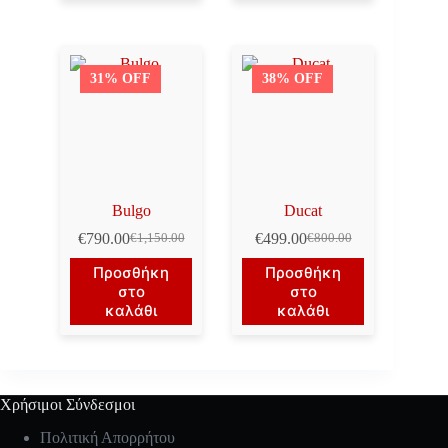
31% OFF
38% OFF
Bulgo
Ducat
€
790.00
€
499.00
€
1,150.00
€
800.00
Original
Η
Original
Η
price
τρέχουσα
price
τρέχουσα
Προσθήκη
Προσθήκη
was:
τιμή
was:
τιμή
στο
στο
€1,150.00.
είναι:
€800.00.
είναι:
καλάθι
καλάθι
€790.00.
€499.00.
Χρήσιμοι Σύνδεσμοι
Πολιτική Απορρήτου