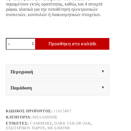
παραμένουν εκτός ορατότητας, καθώς και 4 ανοιχτά
ράφια, ιδανικά για την τοποθέτηση ηλεκτρονικών
συσκευών, κονσολών ή διακοσμητικών στοιχείων.
ΕΠΙΠΛΟ
Προσθήκη στο καλάθι
ΤΗΛΕΟΡΑΣΗΣ
ARGYLL
TV
192
4K4V
OP
Περιγραφή
CASHMERE
ΜΕ
DARK
Παράδοση
TAILOR
OAK
ΧΡΩΜΑ
192x40x61εκ
ποσότητα
ΚΩΔΙΚΌΣ ΠΡΟΪΌΝΤΟΣ:
11015807
ΚΑΤΗΓΟΡΊΑ:
ΜΕΛΑΜΊΝΗΣ
ΕΤΙΚΈΤΕΣ:
CASHMERE
,
DARK TAILOR OAK
,
ΕΣΩΤΕΡΙΚΟΎ ΧΏΡΟΥ
,
ΜΕΛΑΜΊΝΗ