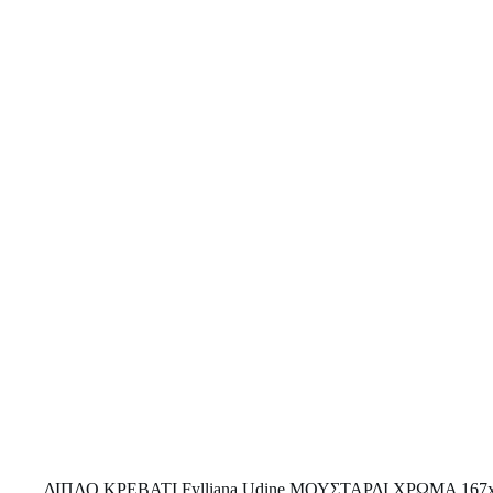
ΔΙΠΛΟ ΚΡΕΒΑΤΙ Fylliana Udine ΜΟΥΣΤΑΡΔΙ ΧΡΩΜΑ 167x2