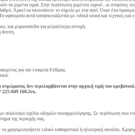
ούν τα χυμένα υγρά. Στην περίπτωση χυμένου υγρού , οι σταγόνες το
βαθμό. Άρκεί να σκουπίσετε το σημείο με ένα πανί. Όταν ένα ύφασμα 
Τα υφάσματα αυτά κατασκευάζονται με ειδικά υλικά και τεχνικές και 
ύκο, και μοριοσανίδα για μεγαλύτερη αντοχή.
η άνεση.
μένος για την εταιρεία Fylliana.
τικά.
υ στρώματος δεν περιλαμβάνεται στην αρχική τιμή του κρεβατιού
-225-049 160,5εκ.
με αναλυτικό σχέδιο οδηγιών συναρμολόγησης. Σε περίπτωση που εν
στημα της περιοχής σας.
 να χρησιμοποιήσετε ειδικό καθαριστικό ή ηλεκτρική σκούπα. Χρησι