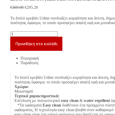
Original
Η
€
369.00
€
295.20
price
τρέχουσα
was:
τιμή
Το διπλό κρεβάτι Udine συνδυάζει κομψότητα και άνεση, δημι
€369.00.
είναι:
ποιότητας ύφασμα, το οποίο προσφέρει απαλή υφή και μοναδικό
€295.20.
ΔΙΠΛΟ
ΚΡΕΒΑΤΙ
Fylliana
Προσθήκη στο καλάθι
Udine
ΜΟΥΣΤΑΡΔΙ
ΧΡΩΜΑ
Περιγραφή
167x214x115εκ
Παράδοση
(160x200)
ποσότητα
Το διπλό κρεβάτι Udine συνδυάζει κομψότητα και άνεση, δη
ποιότητας ύφασμα, το οποίο προσφέρει απαλή υφή και μοναδι
Χρώμα:
Μουσταρδί
Τεχνικά χαρακτηριστικά:
Επένδυση με πολυεστερικό
easy clean
&
water repellent
ύφ
*Τα υφάσματα
Easy clean
διαθέτουν ένα προηγμένο σύστη
υφάσματος. Η τεχνολογία easy clean βοηθά στον καθαρισμό
easy clean είναι ένα ειδικό φινίρισμα που βασίζεται σε να