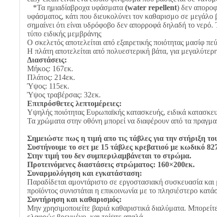
*Τα ημιαδίαβροχα υφάσματα
(water repellent
) δεν αποροφ
υφάσματος, κάτι που διευκολύνει τον καθαρισμο σε μεγάλο 
σημαίνει ότι είναι υδρόφοβο δεν απορροφά δηλαδή το νερό. 
τύπο ειδικής μεμβράνης
Ο σκελετός αποτελείται από εξαιρετικής ποιότητας μασίφ πε
Η πλάτη αποτελείται από πολυεστερική βάτα, για μεγαλύτερ
Διαστάσεις:
Μήκος: 167εκ.
Πλάτος: 214εκ.
Ύψος: 115εκ.
Ύψος τραβέρσας: 32εκ.
Επιπρόσθετες λεπτομέρειες:
Υψηλής ποιότητας Ευρωπαϊκής κατασκευής, ειδικά κατασκευασ
Τα χρώματα στην οθόνη μπορεί να διαφέρουν από τα πραγμα
Σημειώστε πως η τιμή απο τις τάβλες για την στήριξη το
Συστήνουμε το σετ με 15 τάβλες κρεβατιού με κωδικό 827
Στην τιμή του δεν συμπεριλαμβάνεται το στρώμα.
Προτεινόμενες διαστάσεις στρώματος: 160×200εκ.
Συναρμολόγηση και εγκατάσταση:
Παραδίδεται αμοντάριστο σε εργοστασιακή συσκευασία και 
προϊόντος συνιστάται η επικοινωνία με το πλησιέστερο κατά
Συντήρηση και καθαρισμός:
Μην χρησιμοποιείτε βαριά καθαριστικά διαλύματα. Μπορείτε
ελαφρώς βρεγμένο, και τρίψτε απαλά.