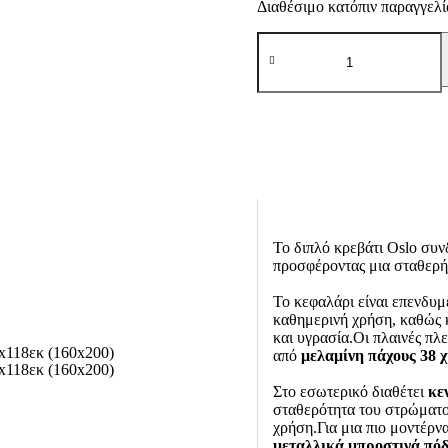
Διαθέσιμο κατόπιν παραγγελί
ΔΙΠΛΟ
ΚΡΕΒΑΤΙ
Fylliana
Oslo
ΜΠΕΖ
ΧΡΩΜΑ
173x214x118εκ
(160x200)
ποσότητα
Το διπλό κρεβάτι Oslo συν
προσφέροντας μια σταθερή 
Το κεφαλάρι είναι επενδυ
καθημερινή χρήση, καθώς 
και υγρασία.Οι πλαινές πλ
από
μελαμίνη πάχους 38 
Στο εσωτερικό διαθέτει
κε
σταθερότητα του στρώματος
χρήση.Για μια πιο μοντέρν
μεταλλικά μπροστινά πόδ