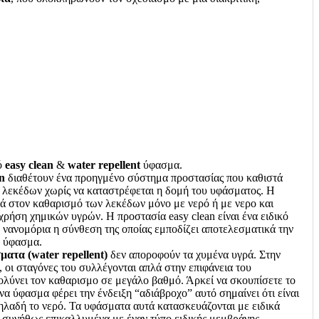
ό
easy clean
&
water repellent
ύφασμα.
n
διαθέτουν ένα προηγμένο σύστημα προστασίας που καθιστά
 λεκέδων χωρίς να καταστρέφεται η δομή του υφάσματος. Η
θά στον καθαρισμό των λεκέδων μόνο με νερό ή με νερο και
χρήση χημικών υγρών. Η προστασία easy clean είναι ένα ειδικό
ε νανομόρια η σύνθεση της οποίας εμποδίζει αποτελεσματικά την
ο ύφασμα.
ατα (water repellent)
δεν αποροφούν τα χυμένα υγρά. Στην
 οι σταγόνες του συλλέγονται απλά στην επιφάνεια του
ολύνει τον καθαρισμο σε μεγάλο βαθμό. Άρκεί να σκουπίσετε το
να ύφασμα φέρει την ένδειξη “αδιάβροχο” αυτό σημαίνει ότι είναι
λαδή το νερό. Τα υφάσματα αυτά κατασκευάζονται με ειδικά
ναι συνήθως επικαλλυμένα με έναν τύπο ειδικής μεμβράνης