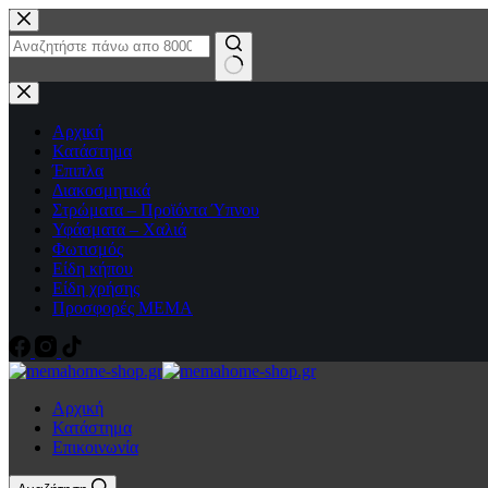
Μετάβαση
στο
περιεχόμενο
No
results
Αρχική
Κατάστημα
Έπιπλα
Διακοσμητικά
Στρώματα – Προϊόντα Ύπνου
Υφάσματα – Χαλιά
Φωτισμός
Είδη κήπου
Είδη χρήσης
Προσφορές ΜΕΜΑ
Αρχική
Κατάστημα
Επικοινωνία