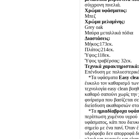
σύγχρονη πινελιά.
Χρώμα υφάσματος:
Μπεζ
Χρώμα μελαμίνης:
Grey oak
Μαύρα μεταλλικά πόδια
Διαστάσεις:
Μήκος:173εκ.
Πλάτος:214εκ.
Ύψος:118εκ.
Ύψος τραβέρσας: 32εκ.
Τεχνικά χαρακτηριστικά:
Επένδυση με πολυεστερικ
*Τα υφάσματα
Easy clea
έυκολο τον καθαρισμό των
τεχνολογία easy clean βοη
καθαρό σαπούνι χωρίς την 
φινίρισμα που βασίζεται σ
διείσδυση ακαθαρσιών στ
*Τα
ημιαδίαβροχα υφάσμ
περίπτωση χυμένου υγρού ,
υφάσματος, κάτι που διευκ
σημείο με ένα πανί. Όταν έ
υδρόφοβο δεν απορροφά δη
υλικά και τεχνικές και εί