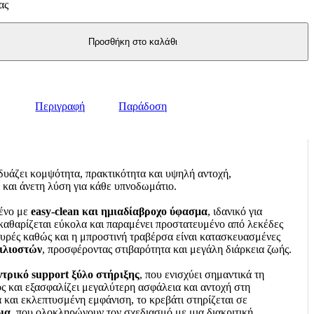
ας
Προσθήκη στο καλάθι
Περιγραφή
Παράδοση
δυάζει κομψότητα, πρακτικότητα και υψηλή αντοχή,
και άνετη λύση για κάθε υπνοδωμάτιο.
μένο με
easy-clean και
ημιαδίαβροχ
ο ύφασμα
, ιδανικό για
καθαρίζεται εύκολα και παραμένει προστατευμένο από λεκέδες
ευρές καθώς και η μπροστινή τραβέρσα είναι κατασκευασμένες
χιλιοστών
, προσφέροντας στιβαρότητα και μεγάλη διάρκεια ζωής.
ντρικό support ξύλο στήριξης
, που ενισχύει σημαντικά τη
 και εξασφαλίζει μεγαλύτερη ασφάλεια και αντοχή στη
α και εκλεπτυσμένη εμφάνιση, το κρεβάτι στηρίζεται σε
ια
, που ολοκληρώνουν τον σχεδιασμό με μια διακριτική,