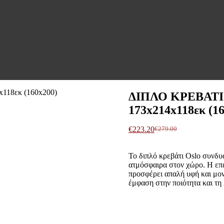
ΔΙΠΛΟ ΚΡΕΒΑΤΙ 
173x214x118εκ (1
€
223.20
€
279.00
Original
Η
price
τρέχουσα
was:
τιμή
Το διπλό κρεβάτι Oslo συνδυ
€279.00.
είναι:
ατμόσφαιρα στον χώρο. Η επέ
€223.20.
προσφέρει απαλή υφή και μον
έμφαση στην ποιότητα και τη