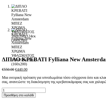
ΔΙΠΛΟ ΚΡΕΒΑΤΙ Fylliana New Amster
€
550.00
Original
€
440.00
Η
price
τρέχουσα
Μια ονειρική πρόταση για υπνοδωμάτια τόσο σύγχρονα όσο και κλασι
was:
τιμή
σας, ανανεώστε τη διακόσμηση της κρεβατοκάμαρας σας και χαλαρώ
€550.00.
είναι:
€440.00.
ΔΙΠΛΟ
ΚΡΕΒΑΤΙ
Προσθήκη στο καλάθι
Fylliana
New