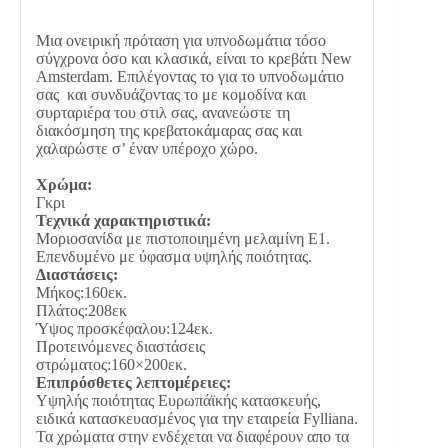
Μια ονειρική πρόταση για υπνοδωμάτια τόσο
σύγχρονα όσο και κλασικά, είναι το κρεβάτι New
Amsterdam. Επιλέγοντας το για το υπνοδωμάτιο
σας και συνδυάζοντας το με κομοδίνα και
συρταριέρα του στιλ σας, ανανεώστε τη
διακόσμηση της κρεβατοκάμαρας σας και
χαλαρώστε σ’ έναν υπέροχο χώρο.
Χρώμα:
Γκρι
Τεχνικά χαρακτηριστικά:
Μοριοσανίδα με πιστοποιημένη μελαμίνη Ε1.
Επενδυμένο με ύφασμα υψηλής ποιότητας.
Διαστάσεις:
Μήκος:160εκ.
Πλάτος:208εκ
Ύψος προσκέφαλου:124εκ.
Προτεινόμενες διαστάσεις
στρώματος:160×200εκ.
Επιπρόσθετες λεπτομέρειες:
Υψηλής ποιότητας Ευρωπάϊκής κατασκευής,
ειδικά κατασκευασμένος για την εταιρεία Fylliana.
Τα χρώματα στην ενδέχεται να διαφέρουν απο τα