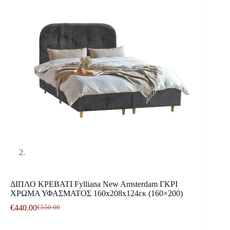
ΔΙΠΛΟ ΚΡΕΒΑΤΙ Fylliana New Amsterdam ΓΚΡΙ
ΧΡΩΜΑ ΥΦΑΣΜΑΤΟΣ 160x208x124εκ (160×200)
€
440.00
€
550.00
Original
Η
price
τρέχουσα
was:
τιμή