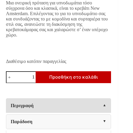
Μια ονειρική πρόταση για υπνοδωμάτια τόσο
€550.00.
είναι:
σύγχρονα όσο και κλασικά, είναι το κρεβάτι New
€440.00.
Amsterdam. Επιλέγοντας το για το υπνοδωμάτιο σας
και συνδυάζοντας το με κομοδίνα και συρταριέρα του
στιλ σας, ανανεώστε τη διακόσμηση της
κρεβατοκάμαρας σας και χαλαρώστε σ’ έναν υπέροχο
χώρο.
Διαθέσιμο κατόπιν παραγγελίας
ΔΙΠΛΟ
Προσθήκη στο καλάθι
ΚΡΕΒΑΤΙ
Fylliana
New
Amsterdam
ΓΚΡΙ
ΧΡΩΜΑ
Περιγραφή
ΥΦΑΣΜΑΤΟΣ
160x208x124εκ
(160x200)
Παράδοση
ποσότητα