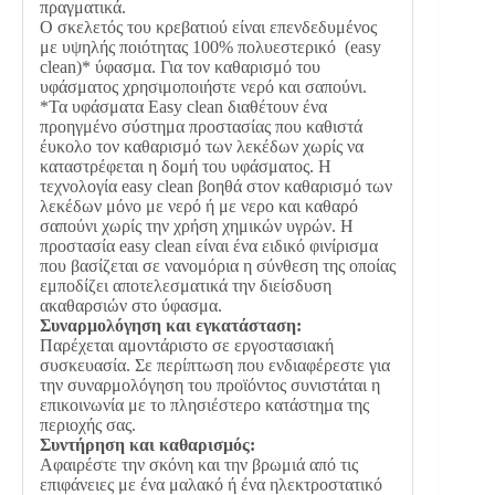
πραγματικά.
Ο σκελετός του κρεβατιού είναι επενδεδυμένος
με υψηλής ποιότητας 100% πολυεστερικό (easy
clean)* ύφασμα. Για τον καθαρισμό του
υφάσματος χρησιμοποιήστε νερό και σαπούνι.
*Τα υφάσματα Easy clean διαθέτουν ένα
προηγμένο σύστημα προστασίας που καθιστά
έυκολο τον καθαρισμό των λεκέδων χωρίς να
καταστρέφεται η δομή του υφάσματος. Η
τεχνολογία easy clean βοηθά στον καθαρισμό των
λεκέδων μόνο με νερό ή με νερο και καθαρό
σαπούνι χωρίς την χρήση χημικών υγρών. Η
προστασία easy clean είναι ένα ειδικό φινίρισμα
που βασίζεται σε νανομόρια η σύνθεση της οποίας
εμποδίζει αποτελεσματικά την διείσδυση
ακαθαρσιών στο ύφασμα.
Συναρμολόγηση και εγκατάσταση:
Παρέχεται αμοντάριστο σε εργοστασιακή
συσκευασία. Σε περίπτωση που ενδιαφέρεστε για
την συναρμολόγηση του προϊόντος συνιστάται η
επικοινωνία με το πλησιέστερο κατάστημα της
περιοχής σας.
Συντήρηση και καθαρισμός:
Αφαιρέστε την σκόνη και την βρωμιά από τις
επιφάνειες με ένα μαλακό ή ένα ηλεκτροστατικό