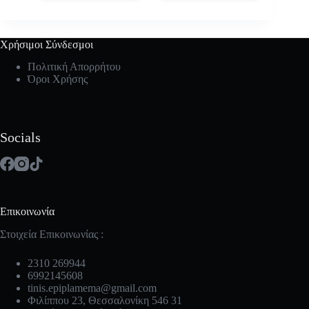
Χρήσιμοι Σύνδεσμοι
Πολιτική Απορρήτου
Όροι Χρήσης
Socials
Επικοινωνία
Στοιχεία Επικοινωνίας :
2310 269944
6992145608
tinis.epiplamema@gmail.com
Φιλίππου 23, Θεσσαλονίκη 546 31