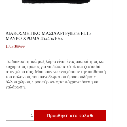
ΔΙΑΚΟΣΜΗΤΙΚΟ ΜΑΞΙΛΑΡΙ Fylliana FL15
ΜΑΥΡΟ ΧΡΩΜΑ 45x45x10εκ
€
7.20
€
9.00
Original
Η
price
τρέχουσα
was:
τιμή
Τα διακοσμητικά μαξιλάρια είναι ένας απαραίτητος και
€9.00.
είναι:
ευχάριστος τρόπος για να δώσετε στυλ και ζεστασιά
€7.20.
στον χώρο σας. Μπορούν να ενισχύσουν την αισθητική
του σαλονιού, του υπνοδωματίου ή οποιουδήποτε
άλλου χώρου, προσφέροντας ταυτόχρονα άνεση και
χαλάρωση.
ΔΙΑΚΟΣΜΗΤΙΚΟ
Προσθήκη στο καλάθι
ΜΑΞΙΛΑΡΙ
Fylliana
FL15