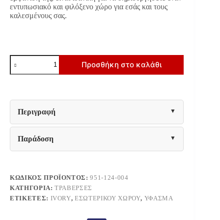
εντυπωσιακό και φιλόξενο χώρο για εσάς και τους
καλεσμένους σας.
ΔΙΑΚΟΣΜΗΤΙΚΗ
Προσθήκη στο καλάθι
ΤΡΑΒΕΡΣΑ
Fylliana
FL822
IVORY
ΧΡΩΜΑ
40x150εκ
Περιγραφή
ποσότητα
Παράδοση
ΚΩΔΙΚΌΣ ΠΡΟΪΌΝΤΟΣ:
951-124-004
ΚΑΤΗΓΟΡΊΑ:
ΤΡΑΒΈΡΣΕΣ
ΕΤΙΚΈΤΕΣ:
IVORY
,
ΕΣΩΤΕΡΙΚΟΎ ΧΏΡΟΥ
,
ΎΦΑΣΜΑ