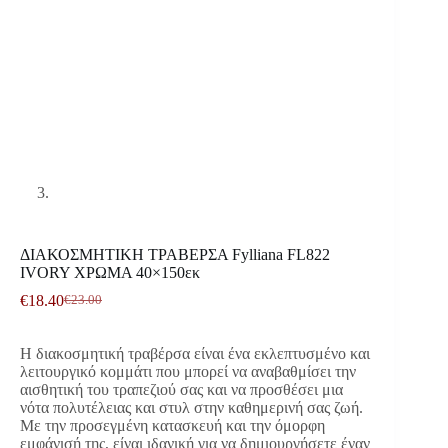
ΔΙΑΚΟΣΜΗΤΙΚΗ ΤΡΑΒΕΡΣΑ Fylliana FL822
IVORY ΧΡΩΜΑ 40×150εκ
€
18.40
€
23.00
Original
Η
price
τρέχουσα
was:
τιμή
Η διακοσμητική τραβέρσα είναι ένα εκλεπτυσμένο και
€23.00.
είναι:
λειτουργικό κομμάτι που μπορεί να αναβαθμίσει την
€18.40.
αισθητική του τραπεζιού σας και να προσθέσει μια
νότα πολυτέλειας και στυλ στην καθημερινή σας ζωή.
Με την προσεγμένη κατασκευή και την όμορφη
εμφάνισή της, είναι ιδανική για να δημιουργήσετε έναν