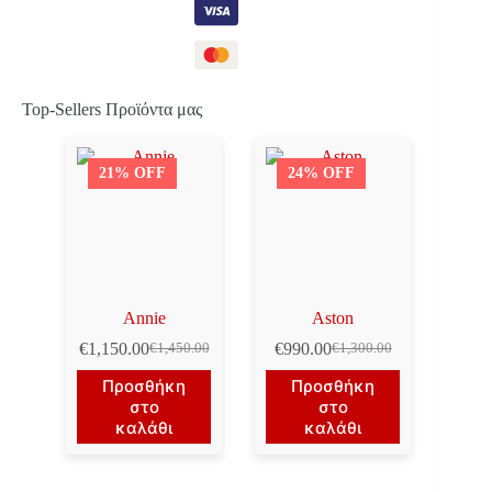
Top-Sellers Προϊόντα μας
21% OFF
24% OFF
Annie
Aston
€
1,150.00
€
990.00
€
1,450.00
€
1,300.00
Original
Η
Original
Η
price
τρέχουσα
price
τρέχουσα
Προσθήκη
Προσθήκη
was:
τιμή
was:
τιμή
στο
στο
€1,450.00.
είναι:
€1,300.00.
είναι:
καλάθι
καλάθι
€1,150.00.
€990.00.