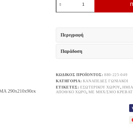
ΚΑΝΑΠΕΣ
Π
Fylliana
Madrid
ΚΑΦΕ
ΧΡΩΜΑ
290x210x90εκ
ποσότητα
Περιγραφή
Παράδοση
ΚΩΔΙΚΌΣ ΠΡΟΪΌΝΤΟΣ:
880-225-049
ΚΑΤΗΓΟΡΊΑ:
ΚΑΝΑΠΈΔΕΣ ΓΩΝΙΑΚΟΊ
ΕΤΙΚΈΤΕΣ:
ΕΣΩΤΕΡΙΚΟΎ ΧΏΡΟΥ
,
ΗΜΙΑ
ΑΠΟΘ/ΚΌ ΧΏΡΟ
,
ΜΕ ΜΗΧ/ΣΜΌ ΚΡΕΒΑΤ