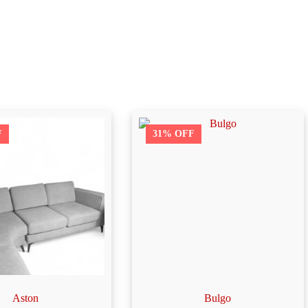
F
31% OFF
Aston
Bulgo