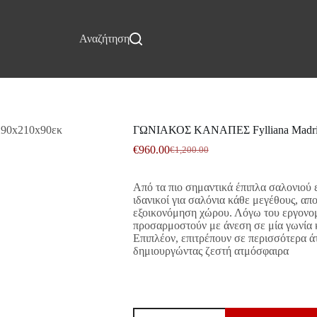
Επικοινωνία
Αναζήτηση
ΓΩΝΙΑΚΟΣ ΚΑΝΑΠΕΣ Fylliana Madr
€
960.00
€
1,200.00
Original
Η
price
τρέχουσα
was:
τιμή
Από τα πιο σημαντικά έπιπλα σαλονιού ε
€1,200.00.
είναι:
ιδανικοί για σαλόνια κάθε μεγέθους, απ
€960.00.
εξοικονόμηση χώρου. Λόγω του εργονομ
προσαρμοστούν με άνεση σε μία γωνία κ
Επιπλέον, επιτρέπουν σε περισσότερα ά
δημιουργώντας ζεστή ατμόσφαιρα
ΓΩΝΙΑΚΟΣ