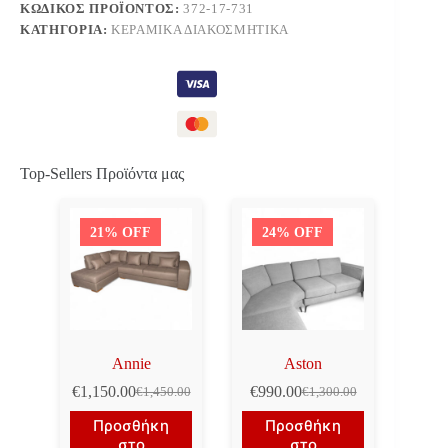
ΚΩΔΙΚΌΣ ΠΡΟΪΌΝΤΟΣ:
372-17-731
ΚΑΤΗΓΟΡΊΑ:
ΚΕΡΑΜΙΚΆ ΔΙΑΚΟΣΜΗΤΙΚΆ
Top-Sellers Προϊόντα μας
21% OFF
24% OFF
Annie
Aston
€
1,150.00
€
990.00
€
1,450.00
€
1,300.00
Original
Η
Original
Η
price
τρέχουσα
price
τρέχουσα
Προσθήκη
Προσθήκη
was:
τιμή
was:
τιμή
στο
στο