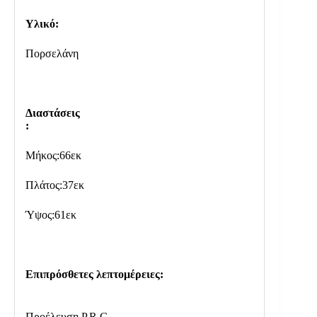
Υλικό:
Πορσελάνη
Διαστάσεις
:
Μήκος:66εκ
Πλάτος:37εκ
Ύψος:61εκ
Επιπρόσθετες λεπτομέρειες:
Προέλευση P.R.C.