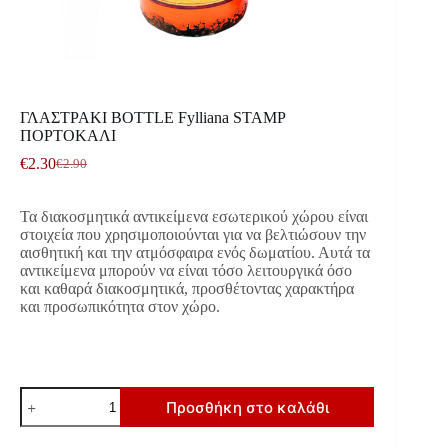
ΓΛΑΣΤΡΑΚΙ BOTTLE Fylliana STAMP
ΠΟΡΤΟΚΑΛΙ
€
2.30
€
2.90
Original
Η
price
τρέχουσα
was:
τιμή
Τα διακοσμητικά αντικείμενα εσωτερικού χώρου είναι
€2.90.
είναι:
στοιχεία που χρησιμοποιούνται για να βελτιώσουν την
€2.30.
αισθητική και την ατμόσφαιρα ενός δωματίου. Αυτά τα
αντικείμενα μπορούν να είναι τόσο λειτουργικά όσο
και καθαρά διακοσμητικά, προσθέτοντας χαρακτήρα
και προσωπικότητα στον χώρο.
ΓΛΑΣΤΡΑΚΙ
Προσθήκη στο καλάθι
BOTTLE
Fylliana
STAMP