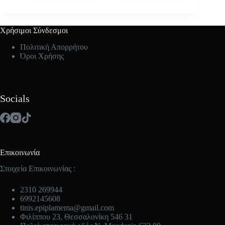
Χρήσιμοι Σύνδεσμοι
Πολιτική Απορρήτου
Όροι Χρήσης
Socials
Επικοινωνία
Στοιχεία Επικοινωνίας :
2310 269944
6992145608
tinis.epiplamema@gmail.com
Φιλίππου 23, Θεσσαλονίκη 546 31