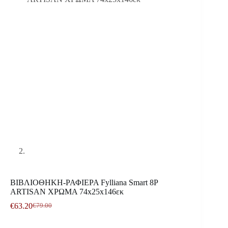
ΒΙΒΛΙΟΘΗΚΗ-ΡΑΦΙΕΡΑ Fylliana Smart 8P
ARTISAN ΧΡΩΜΑ 74x25x146εκ
€
63.20
€
79.00
Original
Η
price
τρέχουσα
was:
τιμή