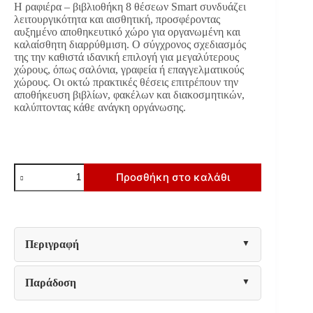
Η ραφιέρα – βιβλιοθήκη 8 θέσεων Smart συνδυάζει
€79.00.
είναι:
λειτουργικότητα και αισθητική, προσφέροντας
€63.20.
αυξημένο αποθηκευτικό χώρο για οργανωμένη και
καλαίσθητη διαρρύθμιση. Ο σύγχρονος σχεδιασμός
της την καθιστά ιδανική επιλογή για μεγαλύτερους
χώρους, όπως σαλόνια, γραφεία ή επαγγελματικούς
χώρους. Οι οκτώ πρακτικές θέσεις επιτρέπουν την
αποθήκευση βιβλίων, φακέλων και διακοσμητικών,
καλύπτοντας κάθε ανάγκη οργάνωσης.
ΒΙΒΛΙΟΘΗΚΗ-
Προσθήκη στο καλάθι
ΡΑΦΙΕΡΑ
Fylliana
Smart
8P
ARTISAN
ΧΡΩΜΑ
Περιγραφή
74x25x146εκ
ποσότητα
Παράδοση