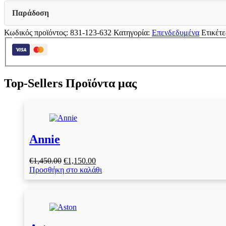
Παράδοση
Κωδικός προϊόντος:
831-123-632
Κατηγορία:
Επενδεδυμένα
Ετικέτε
Top-Sellers Προϊόντα μας
Annie
Original
Η
€
1,450.00
€
1,150.00
price
τρέχουσα
Προσθήκη στο καλάθι
was:
τιμή
€1,450.00.
είναι:
€1,150.00.