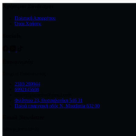
€800.00.
είναι:
Χρήσιμοι Σύνδεσμοι
€499.00.
Πολιτική Απορρήτου
Όροι Χρήσης
Socials
Επικοινωνία
Στοιχεία Επικοινωνίας :
2310 269944
6992145608
tinis.epiplamema@gmail.com
Φιλίππου 23, Θεσσαλονίκη 546 31
Παλιά επαρχιακή οδός Ν, Moudania 632 00
Email Newsletter
[sibwp_form id=2]