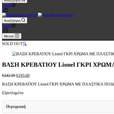
Αναζήτηση
Login
Καλάθι
0
Αγορών
Αναζήτηση
Login
Καλάθι
0
Αγορών
Μενού
SOLD OUT
🔍
ΒΑΣΗ ΚΡΕΒΑΤΙΟΥ Lionel ΓΚΡΙ ΧΡΩΜΑ
Original
Η
€
242.00
€
193.60
price
τρέχουσα
ΒΑΣΗ ΚΡΕΒΑΤΙΟΥ Lionel ΓΚΡΙ ΧΡΩΜΑ ΜΕ ΠΛΑΣΤΙΚΑ ΠΟΔ
was:
τιμή
€242.00.
είναι:
Εξαντλημένο
€193.60.
Περιγραφή